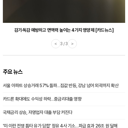
감기·독감 예방하고 면역력 높이는 4가지 영양제 [카드뉴스]
<
3 / 3
>
주요 뉴스
서울 아파트 상승거래 57% 돌파…집값 반등, 강남 넘어 외곽까지 확산
카드론 확대에도 수익성 하락…중금리대출 영향
국채금리 상승, 자영업자 대출 부담 커진다
'미·이란 전쟁 틈타 유가 담합' 정유 4사 기소…파급 효과 26조 원 달해