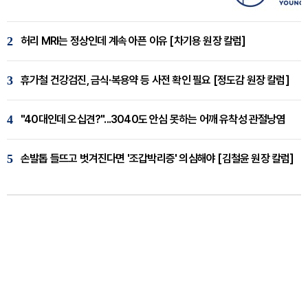
2
허리 MRI는 정상인데 계속 아픈 이유 [차기용 원장 칼럼]
3
휴가철 건강검진, 금식·복용약 등 사전 확인 필요 [정도감 원장 칼럼]
4
"40대인데 오십견?"...3040도 안심 못하는 어깨 유착성 관절낭염
5
손발톱 들뜨고 벗겨진다면 '조갑박리증' 의심해야 [김철윤 원장 칼럼]