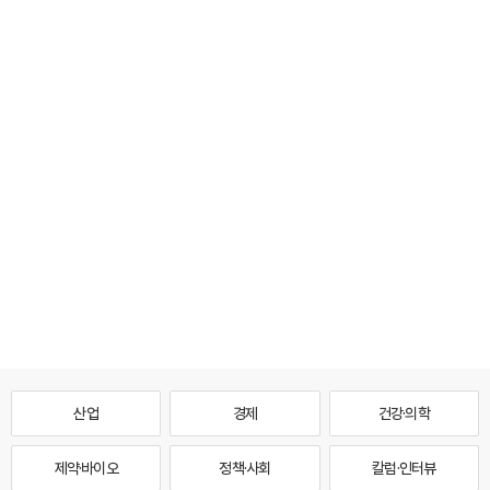
산업
경제
건강·의학
제약·바이오
정책·사회
칼럼·인터뷰