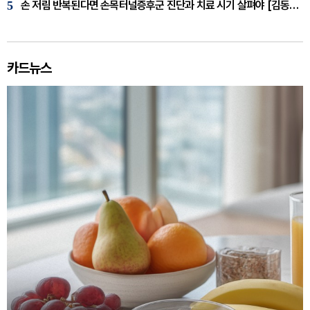
5
손 저림 반복된다면 손목터널증후군 진단과 치료 시기 살펴야 [김동현 원장 칼럼]
카드뉴스