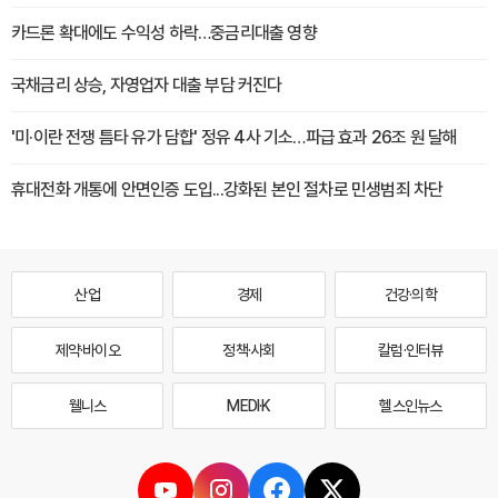
카드론 확대에도 수익성 하락…중금리대출 영향
국채금리 상승, 자영업자 대출 부담 커진다
'미·이란 전쟁 틈타 유가 담합' 정유 4사 기소…파급 효과 26조 원 달해
휴대전화 개통에 안면인증 도입...강화된 본인 절차로 민생범죄 차단
산업
경제
건강·의학
제약·바이오
정책·사회
칼럼·인터뷰
웰니스
MEDI·K
헬스인뉴스