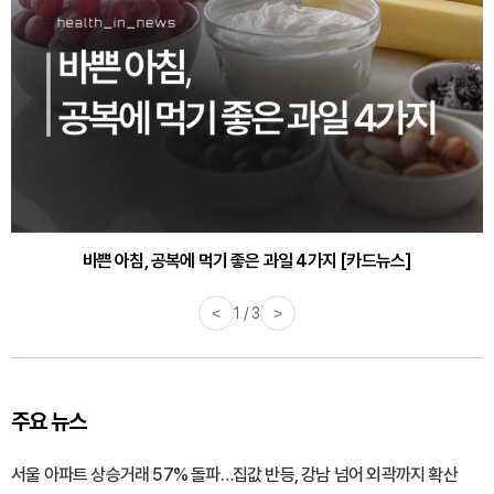
바쁜 아침, 공복에 먹기 좋은 과일 4가지 [카드뉴스]
<
1 / 3
>
주요 뉴스
서울 아파트 상승거래 57% 돌파…집값 반등, 강남 넘어 외곽까지 확산