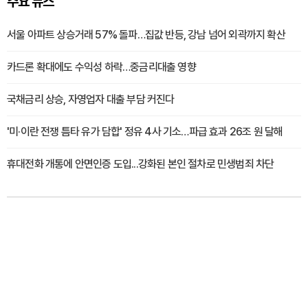
주요 뉴스
서울 아파트 상승거래 57% 돌파…집값 반등, 강남 넘어 외곽까지 확산
카드론 확대에도 수익성 하락…중금리대출 영향
국채금리 상승, 자영업자 대출 부담 커진다
'미·이란 전쟁 틈타 유가 담합' 정유 4사 기소…파급 효과 26조 원 달해
휴대전화 개통에 안면인증 도입...강화된 본인 절차로 민생범죄 차단