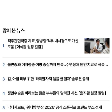
많이 본 뉴스
척추관협착증 치료, 양방향 척추 내시경으로 개선
1
도움 [이석원 원장 칼럼]
2
불면증과 어지럼증·이명 증상까지 반복...수면장애 원인 치료로 극복해야
3
킵, 아침 피부 위한 '하이알차저 앰플 클렌저' 솔루션 공개
4
정관수술을 바라보는 젊은 부부들의 달라진 시선 [윤지환 원장 칼럼]
5
닥터자르트, '워터밤 부산 2026' 공식 스폰서로 브랜드 부스 전개