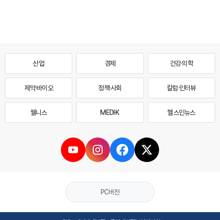
산업
경제
건강·의학
제약·바이오
정책·사회
칼럼·인터뷰
웰니스
MEDI·K
헬스인뉴스
PC버전