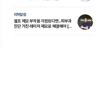
의 원리와 선택 기준 [길건 원장 칼럼]
의학칼럼
셀프 제모 부작용 걱정된다면...피부과
진단 거친 레이저 제모로 해결해야 [변
준석 원장 칼럼]