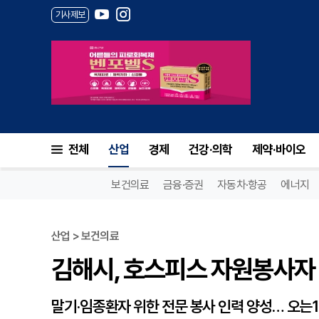
기사제보
김해시, 호스피스 자원봉사자 
전체
산업
경제
건강·의학
제약·바이오
보건의료
금융·증권
자동차·항공
에너지
산업 > 보건의료
김해시, 호스피스 자원봉사자 
말기·임종환자 위한 전문 봉사 인력 양성… 오는