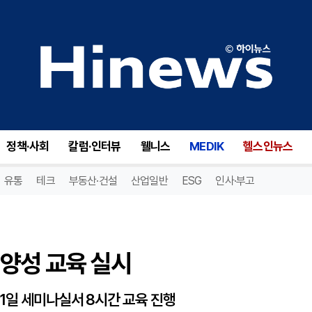
양성 교육 실시
정책·사회
칼럼·인터뷰
웰니스
MEDIK
헬스인뉴스
유통
테크
부동산·건설
산업일반
ESG
인사·부고
양성 교육 실시
11일 세미나실서 8시간 교육 진행