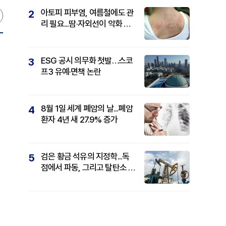
아토피 피부염, 여름철에도 관
2
리 필요...땀·자외선이 악화 요
인
ESG 공시 의무화 첫발…스코
3
프3 유예·면책 논란
8월 1일 세계 폐암의 날...폐암
4
환자 4년 새 27.9% 증가
검은 황금 석유의 지정학...독
5
점에서 파동, 그리고 탈탄소 패
권까지