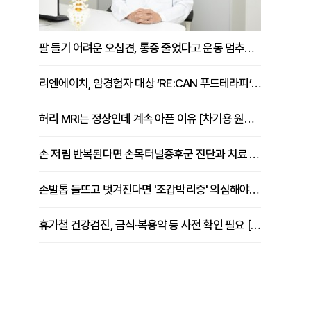
팔 들기 어려운 오십견, 통증 줄었다고 운동 멈추면 안 되는 이유 [이병욱 원장 칼럼]
리엔에이치, 암경험자 대상 ‘RE:CAN 푸드테라피’ 운영
허리 MRI는 정상인데 계속 아픈 이유 [차기용 원장 칼럼]
손 저림 반복된다면 손목터널증후군 진단과 치료 시기 살펴야 [김동현 원장 칼럼]
손발톱 들뜨고 벗겨진다면 '조갑박리증' 의심해야 [김철윤 원장 칼럼]
휴가철 건강검진, 금식·복용약 등 사전 확인 필요 [정도감 원장 칼럼]