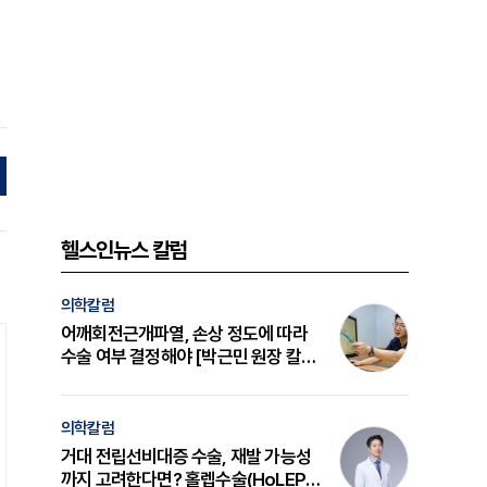
헬스인뉴스 칼럼
의학칼럼
어깨회전근개파열, 손상 정도에 따라
수술 여부 결정해야 [박근민 원장 칼
럼]
의학칼럼
거대 전립선비대증 수술, 재발 가능성
까지 고려한다면? 홀렙수술(HoLEP)