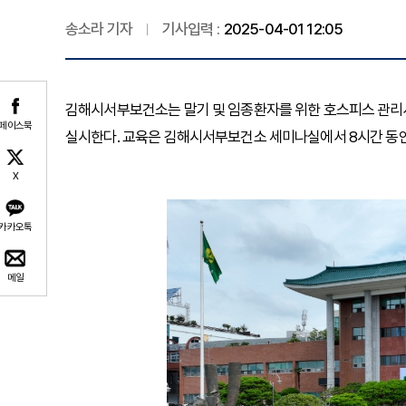
송소라 기자
기사입력 :
2025-04-01 12:05
김해시서부보건소는 말기 및 임종환자를 위한 호스피스 관리사업
페이스북
실시한다. 교육은 김해시서부보건소 세미나실에서 8시간 동안
X
카카오톡
메일