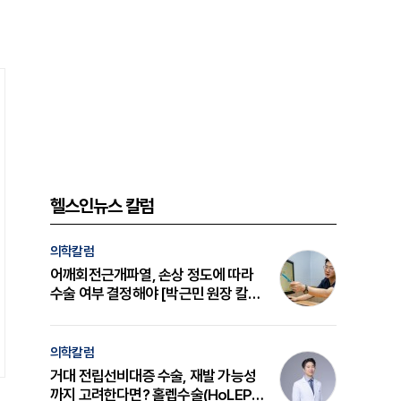
헬스인뉴스 칼럼
의학칼럼
어깨회전근개파열, 손상 정도에 따라
수술 여부 결정해야 [박근민 원장 칼
럼]
의학칼럼
거대 전립선비대증 수술, 재발 가능성
까지 고려한다면? 홀렙수술(HoLEP)