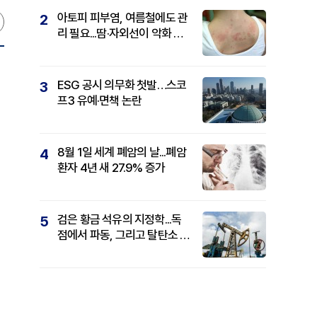
아토피 피부염, 여름철에도 관
2
리 필요...땀·자외선이 악화 요
인
ESG 공시 의무화 첫발…스코
3
프3 유예·면책 논란
8월 1일 세계 폐암의 날...폐암
4
환자 4년 새 27.9% 증가
검은 황금 석유의 지정학...독
5
점에서 파동, 그리고 탈탄소 패
권까지