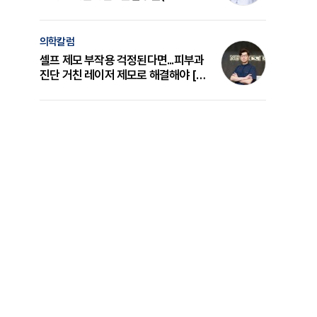
의 원리와 선택 기준 [길건 원장 칼럼]
의학칼럼
셀프 제모 부작용 걱정된다면...피부과
진단 거친 레이저 제모로 해결해야 [변
준석 원장 칼럼]