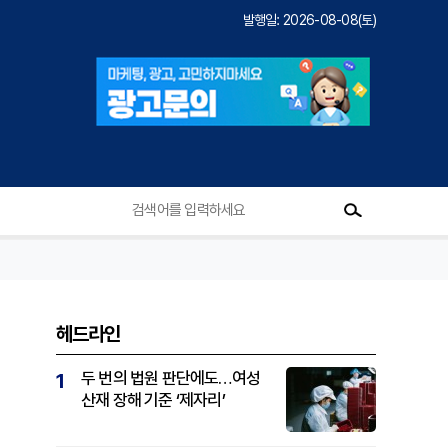
발행일: 2026-08-08(토)
헤드라인
두 번의 법원 판단에도…여성
1
산재 장해 기준 ‘제자리’