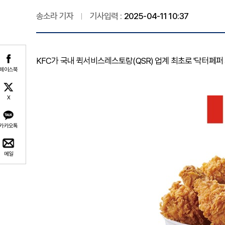
송소라 기자
기사입력 :
2025-04-11 10:37
KFC가 국내 퀵서비스레스토랑(QSR) 업계 최초로 '닥터페퍼
페이스북
X
카카오톡
메일