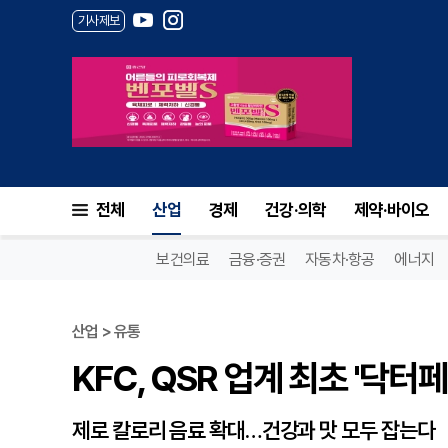
기사제보
KFC, QSR 업계 최초 '닥터페
전체
산업
경제
건강·의학
제약·바이오
보건의료
금융·증권
자동차·항공
에너지
산업 > 유통
KFC, QSR 업계 최초 '닥터
제로 칼로리 음료 확대…건강과 맛 모두 잡는다