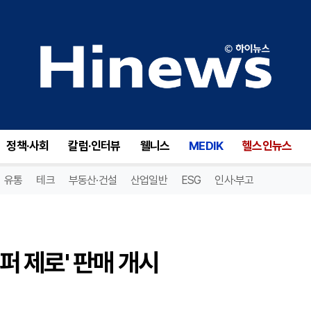
퍼 제로' 판매 개시
정책·사회
칼럼·인터뷰
웰니스
MEDIK
헬스인뉴스
유통
테크
부동산·건설
산업일반
ESG
인사·부고
페퍼 제로' 판매 개시