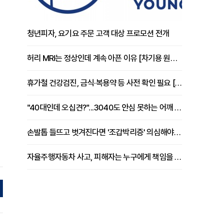
청년피자, 요기요 주문 고객 대상 프로모션 전개
허리 MRI는 정상인데 계속 아픈 이유 [차기용 원장 칼럼]
휴가철 건강검진, 금식·복용약 등 사전 확인 필요 [정도감 원장 칼럼]
"40대인데 오십견?"...3040도 안심 못하는 어깨 유착성 관절낭염
손발톱 들뜨고 벗겨진다면 '조갑박리증' 의심해야 [김철윤 원장 칼럼]
자율주행자동차 사고, 피해자는 누구에게 책임을 물을 수 있을까