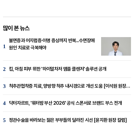
많이 본 뉴스
불면증과 어지럼증·이명 증상까지 반복...수면장애
1
원인 치료로 극복해야
2
킵, 아침 피부 위한 '하이알차저 앰플 클렌저' 솔루션 공개
3
척추관협착증 치료, 양방향 척추 내시경으로 개선 도움 [이석원 원장 칼럼]
4
닥터자르트, '워터밤 부산 2026' 공식 스폰서로 브랜드 부스 전개
5
정관수술을 바라보는 젊은 부부들의 달라진 시선 [윤지환 원장 칼럼]