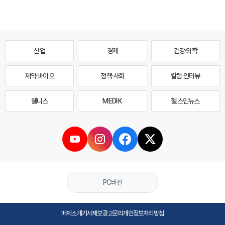
산업
경제
건강·의학
제약·바이오
정책·사회
칼럼·인터뷰
웰니스
MEDI·K
헬스인뉴스
PC버전
매체소개
기사제보
광고문의
개인정보처리방침