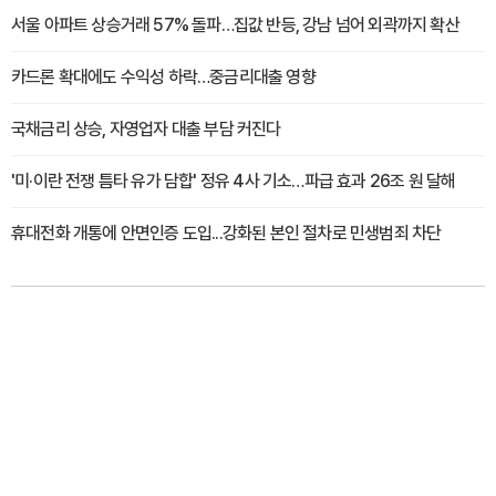
서울 아파트 상승거래 57% 돌파…집값 반등, 강남 넘어 외곽까지 확산
카드론 확대에도 수익성 하락…중금리대출 영향
국채금리 상승, 자영업자 대출 부담 커진다
'미·이란 전쟁 틈타 유가 담합' 정유 4사 기소…파급 효과 26조 원 달해
휴대전화 개통에 안면인증 도입...강화된 본인 절차로 민생범죄 차단