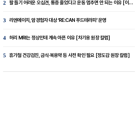
2
팔 들기 어려운 오십견, 통증 줄었다고 운동 멈추면 안 되는 이유 [이병욱 원장 칼럼]
3
리엔에이치, 암경험자 대상 ‘RE:CAN 푸드테라피’ 운영
4
허리 MRI는 정상인데 계속 아픈 이유 [차기용 원장 칼럼]
5
휴가철 건강검진, 금식·복용약 등 사전 확인 필요 [정도감 원장 칼럼]