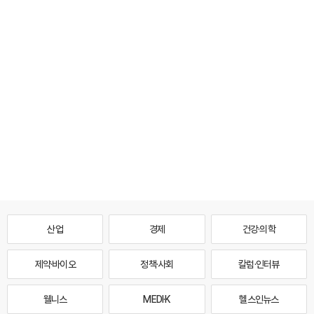
산업
경제
건강·의학
제약·바이오
정책·사회
칼럼·인터뷰
웰니스
MEDI·K
헬스인뉴스