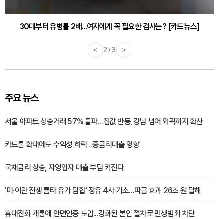
30대부터 유병률 2배...여자에게 꼭 필요한 검사는? [카드뉴스]
<
2 / 3
>
주요 뉴스
서울 아파트 상승거래 57% 돌파…집값 반등, 강남 넘어 외곽까지 확산
카드론 확대에도 수익성 하락…중금리대출 영향
국채금리 상승, 자영업자 대출 부담 커진다
'미·이란 전쟁 틈타 유가 담합' 정유 4사 기소…파급 효과 26조 원 달해
휴대전화 개통에 안면인증 도입...강화된 본인 절차로 민생범죄 차단