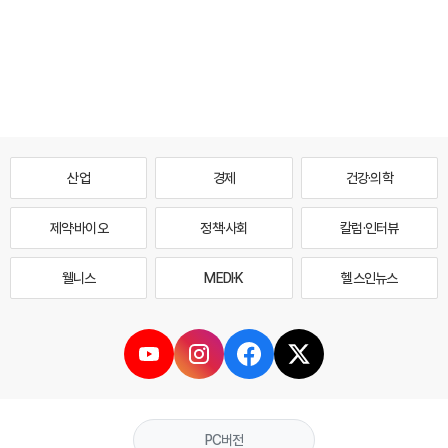
산업
경제
건강·의학
제약·바이오
정책·사회
칼럼·인터뷰
웰니스
MEDI·K
헬스인뉴스
PC버전