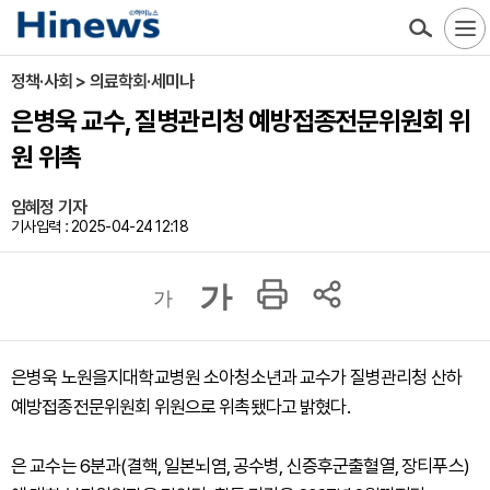
정책·사회 > 의료학회·세미나
은병욱 교수, 질병관리청 예방접종전문위원회 위
원 위촉
임혜정 기자
기사입력 : 2025-04-24 12:18
가
가
은병욱 노원을지대학교병원 소아청소년과 교수가 질병관리청 산하
예방접종전문위원회 위원으로 위촉됐다고 밝혔다.
은 교수는 6분과(결핵, 일본뇌염, 공수병, 신증후군출혈열, 장티푸스)