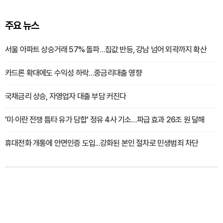
주요 뉴스
서울 아파트 상승거래 57% 돌파…집값 반등, 강남 넘어 외곽까지 확산
카드론 확대에도 수익성 하락…중금리대출 영향
국채금리 상승, 자영업자 대출 부담 커진다
'미·이란 전쟁 틈타 유가 담합' 정유 4사 기소…파급 효과 26조 원 달해
휴대전화 개통에 안면인증 도입...강화된 본인 절차로 민생범죄 차단