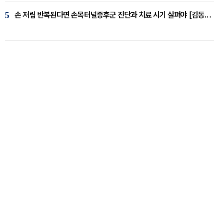
5
손 저림 반복된다면 손목터널증후군 진단과 치료 시기 살펴야 [김동현 원장 칼럼]