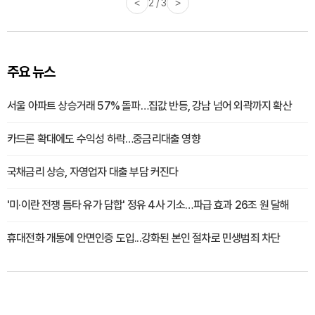
<
2 / 3
>
주요 뉴스
서울 아파트 상승거래 57% 돌파…집값 반등, 강남 넘어 외곽까지 확산
카드론 확대에도 수익성 하락…중금리대출 영향
국채금리 상승, 자영업자 대출 부담 커진다
'미·이란 전쟁 틈타 유가 담합' 정유 4사 기소…파급 효과 26조 원 달해
휴대전화 개통에 안면인증 도입...강화된 본인 절차로 민생범죄 차단