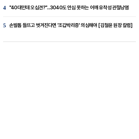
4
"40대인데 오십견?"...3040도 안심 못하는 어깨 유착성 관절낭염
5
손발톱 들뜨고 벗겨진다면 '조갑박리증' 의심해야 [김철윤 원장 칼럼]