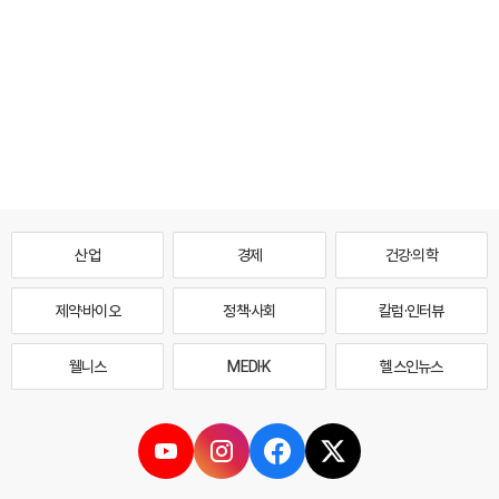
산업
경제
건강·의학
제약·바이오
정책·사회
칼럼·인터뷰
웰니스
MEDI·K
헬스인뉴스