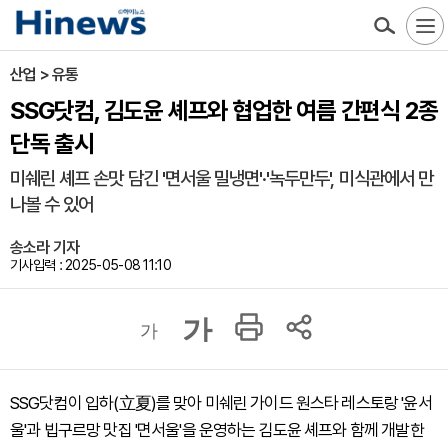
산업 > 유통
SSG닷컴, 김도윤 셰프와 협업한 여름 간편식 2종
단독 출시
미쉐린 셰프 손맛 담긴 '면서울 밀냉면'·'녹두만두', 미식관에서 만
나볼 수 있어
송소라 기자
기사입력 : 2025-05-08 11:10
가
가
SSG닷컴이 입하(立夏)를 맞아 미쉐린 가이드 원스타 레스토랑 '윤서
울'과 빕구르망 맛집 '면서울'을 운영하는 김도윤 셰프와 함께 개발한