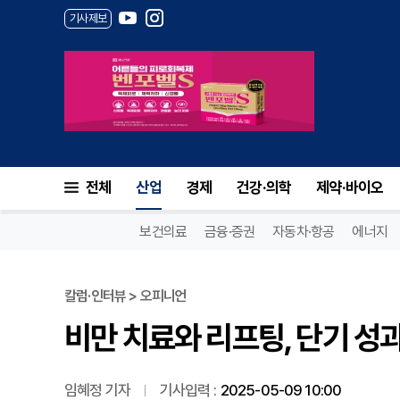
기사제보
비만 치료와 리프팅, 단기 성과보
전체
산업
경제
건강·의학
제약·바이오
보건의료
금융·증권
자동차·항공
에너지
칼럼·인터뷰 > 오피니언
비만 치료와 리프팅, 단기 성과
임혜정 기자
기사입력 :
2025-05-09 10:00