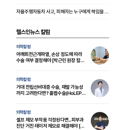
자율주행자동차 사고, 피해자는 누구에게 책임을 물을 수 있을까
헬스인뉴스 칼럼
의학칼럼
어깨회전근개파열, 손상 정도에 따라
수술 여부 결정해야 [박근민 원장 칼
럼]
의학칼럼
거대 전립선비대증 수술, 재발 가능성
까지 고려한다면? 홀렙수술(HoLEP)
의 원리와 선택 기준 [길건 원장 칼럼]
의학칼럼
셀프 제모 부작용 걱정된다면...피부과
진단 거친 레이저 제모로 해결해야 [변