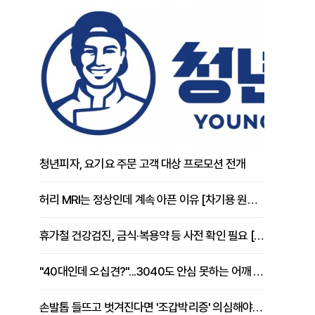
청년피자, 요기요 주문 고객 대상 프로모션 전개
허리 MRI는 정상인데 계속 아픈 이유 [차기용 원장 칼럼]
휴가철 건강검진, 금식·복용약 등 사전 확인 필요 [정도감 원장 칼럼]
"40대인데 오십견?"...3040도 안심 못하는 어깨 유착성 관절낭염
손발톱 들뜨고 벗겨진다면 '조갑박리증' 의심해야 [김철윤 원장 칼럼]