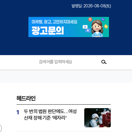
발행일: 2026-08-08(토)
헤드라인
두 번의 법원 판단에도…여성
1
산재 장해 기준 ‘제자리’