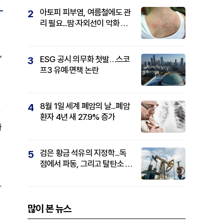
아토피 피부염, 여름철에도 관
2
리 필요...땀·자외선이 악화 요
인
,
ESG 공시 의무화 첫발…스코
3
프3 유예·면책 논란
8월 1일 세계 폐암의 날...폐암
4
환자 4년 새 27.9% 증가
가
검은 황금 석유의 지정학...독
5
점에서 파동, 그리고 탈탄소 패
권까지
과
많이 본 뉴스