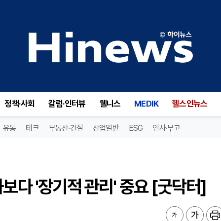
다 '장기적 관리' 중요 [굿닥터]
정책·사회
칼럼·인터뷰
웰니스
MEDIK
헬스인뉴스
유통
테크
부동산·건설
산업일반
ESG
인사·부고
보다 '장기적 관리' 중요 [굿닥터]