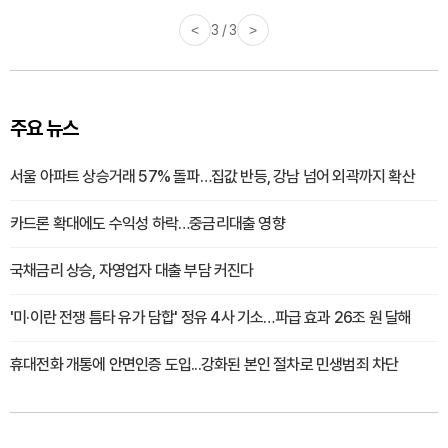
<
3 / 3
>
주요 뉴스
서울 아파트 상승거래 57% 돌파…집값 반등, 강남 넘어 외곽까지 확산
카드론 확대에도 수익성 하락…중금리대출 영향
국채금리 상승, 자영업자 대출 부담 커진다
'미·이란 전쟁 틈타 유가 담합' 정유 4사 기소…파급 효과 26조 원 달해
휴대전화 개통에 안면인증 도입...강화된 본인 절차로 민생범죄 차단