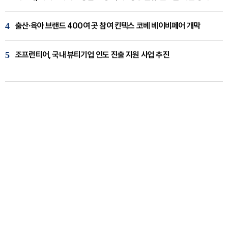
4
출산·육아 브랜드 400여 곳 참여 킨텍스 코베 베이비페어 개막
5
조프런티어, 국내 뷰티기업 인도 진출 지원 사업 추진