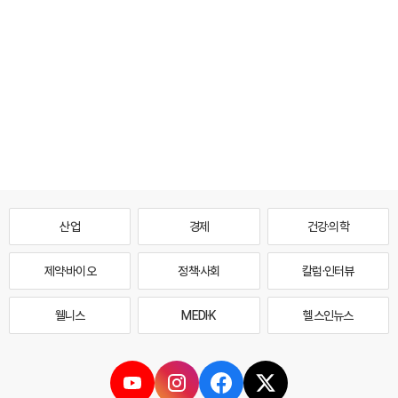
산업
경제
건강·의학
제약·바이오
정책·사회
칼럼·인터뷰
웰니스
MEDI·K
헬스인뉴스