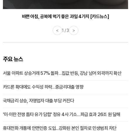
30대부터 유병률 2배...여자에게 꼭 필요한 검사는? [카드뉴스]
바쁜 아침, 공복에 먹기 좋은 과일 4가지 [카드뉴스]
<
1 / 3
>
주요 뉴스
서울 아파트 상승거래 57% 돌파…집값 반등, 강남 넘어 외곽까지 확산
카드론 확대에도 수익성 하락…중금리대출 영향
국채금리 상승, 자영업자 대출 부담 커진다
'미·이란 전쟁 틈타 유가 담합' 정유 4사 기소…파급 효과 26조 원 달해
휴대전화 개통에 안면인증 도입...강화된 본인 절차로 민생범죄 차단