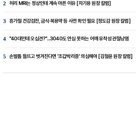
2
허리 MRI는 정상인데 계속 아픈 이유 [차기용 원장 칼럼]
3
휴가철 건강검진, 금식·복용약 등 사전 확인 필요 [정도감 원장 칼럼]
4
"40대인데 오십견?"...3040도 안심 못하는 어깨 유착성 관절낭염
5
손발톱 들뜨고 벗겨진다면 '조갑박리증' 의심해야 [김철윤 원장 칼럼]