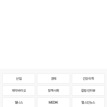
산업
경제
건강·의학
제약·바이오
정책·사회
칼럼·인터뷰
웰니스
MEDI·K
헬스인뉴스