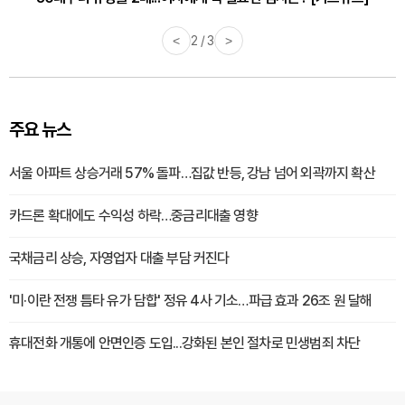
<
2 / 3
>
주요 뉴스
서울 아파트 상승거래 57% 돌파…집값 반등, 강남 넘어 외곽까지 확산
카드론 확대에도 수익성 하락…중금리대출 영향
국채금리 상승, 자영업자 대출 부담 커진다
'미·이란 전쟁 틈타 유가 담합' 정유 4사 기소…파급 효과 26조 원 달해
휴대전화 개통에 안면인증 도입...강화된 본인 절차로 민생범죄 차단