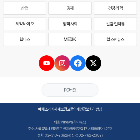
산업
경제
건강·의학
제약·바이오
정책·사회
칼럼·인터뷰
웰니스
MEDI·K
헬스인뉴스
PC버전
매체소개
기사제보
광고문의
개인정보처리방침
제호: hinews(하이뉴스)
주소: 서울특별시 영등포구 국제금융로2길 17 시티플라자 421호
전화: 02-313-2382(편집국: 02-782-2382)