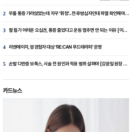
2
무릎 통증 가라앉았는데 자꾸 '휘청'...전·후방십자인대 파열 확인해야 [곽우경 원장 칼럼]
3
팔 들기 어려운 오십견, 통증 줄었다고 운동 멈추면 안 되는 이유 [이병욱 원장 칼럼]
4
리엔에이치, 암경험자 대상 ‘RE:CAN 푸드테라피’ 운영
5
손발 다한증 보톡스, 시술 전 원인과 적용 범위 살펴야 [강윤일 원장 칼럼]
카드뉴스