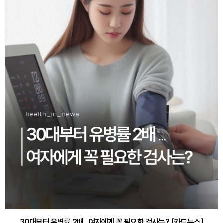
30대부터 유병률 2배...여자에게 꼭 필요한 검사는? [카드뉴스]
감기·독감 예방하고 면역력 높이는 4가지 영양제 [카드뉴스]