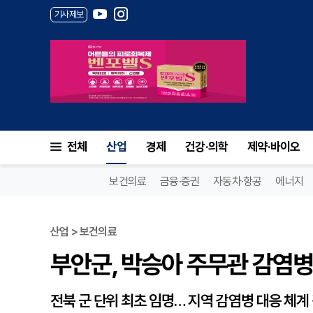
기사제보
부안군, 박승아 주무관 감염병
전체
산업
경제
건강·의학
제약·바이오
보건의료
금융·증권
자동차·항공
에너지
산업 > 보건의료
부안군, 박승아 주무관 감염
전북 군 단위 최초 임명… 지역 감염병 대응 체계