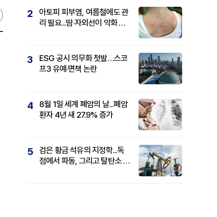
아토피 피부염, 여름철에도 관
2
리 필요...땀·자외선이 악화 요
인
ESG 공시 의무화 첫발…스코
3
프3 유예·면책 논란
8월 1일 세계 폐암의 날...폐암
4
환자 4년 새 27.9% 증가
검은 황금 석유의 지정학...독
5
점에서 파동, 그리고 탈탄소 패
권까지