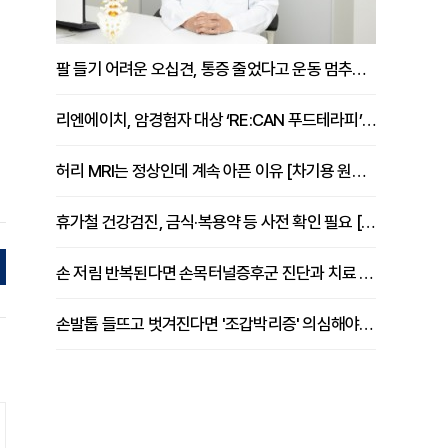
팔 들기 어려운 오십견, 통증 줄었다고 운동 멈추면 안 되는 이유 [이병욱 원장 칼럼]
리엔에이치, 암경험자 대상 ‘RE:CAN 푸드테라피’ 운영
허리 MRI는 정상인데 계속 아픈 이유 [차기용 원장 칼럼]
휴가철 건강검진, 금식·복용약 등 사전 확인 필요 [정도감 원장 칼럼]
손 저림 반복된다면 손목터널증후군 진단과 치료 시기 살펴야 [김동현 원장 칼럼]
손발톱 들뜨고 벗겨진다면 '조갑박리증' 의심해야 [김철윤 원장 칼럼]