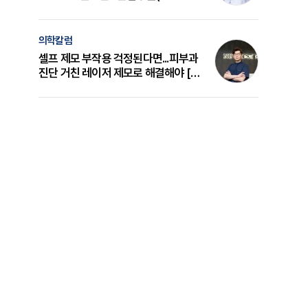
의 원리와 선택 기준 [길건 원장 칼럼]
의학칼럼
셀프 제모 부작용 걱정된다면...피부과
진단 거친 레이저 제모로 해결해야 [변
준석 원장 칼럼]