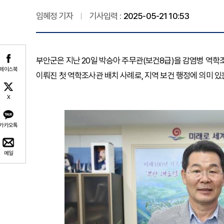
임혜정 기자
기사입력 :
2025-05-21 10:53
부안군은 지난 20일 박승아 주무관(보건8급)을 감염병 역
페이스북
이뤄진 첫 역학조사관 배치 사례로, 지역 보건 행정에 의미 있
X
카카오톡
메일