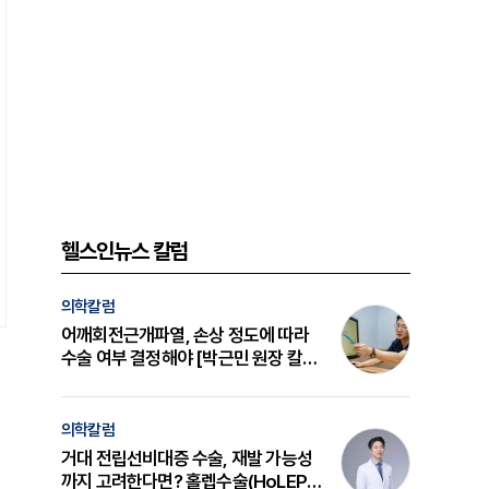
헬스인뉴스 칼럼
의학칼럼
어깨회전근개파열, 손상 정도에 따라
수술 여부 결정해야 [박근민 원장 칼
럼]
의학칼럼
거대 전립선비대증 수술, 재발 가능성
까지 고려한다면? 홀렙수술(HoLEP)