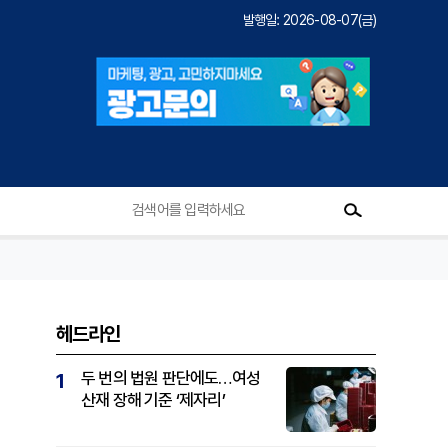
발행일: 2026-08-07(금)
헤드라인
두 번의 법원 판단에도…여성
1
산재 장해 기준 ‘제자리’