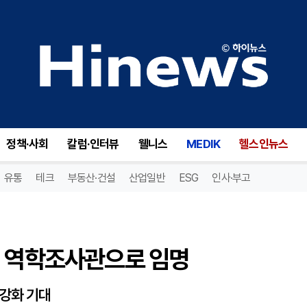
 역학조사관으로 임명
정책·사회
칼럼·인터뷰
웰니스
MEDIK
헬스인뉴스
유통
테크
부동산·건설
산업일반
ESG
인사·부고
병 역학조사관으로 임명
 강화 기대