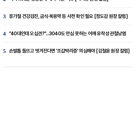
3
휴가철 건강검진, 금식·복용약 등 사전 확인 필요 [정도감 원장 칼럼]
4
"40대인데 오십견?"...3040도 안심 못하는 어깨 유착성 관절낭염
5
손발톱 들뜨고 벗겨진다면 '조갑박리증' 의심해야 [김철윤 원장 칼럼]