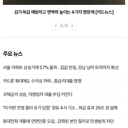
감기·독감 예방하고 면역력 높이는 4가지 영양제 [카드뉴스]
<
3 / 3
>
주요 뉴스
서울 아파트 상승거래 57% 돌파…집값 반등, 강남 넘어 외곽까지 확산
카드론 확대에도 수익성 하락…중금리대출 영향
국채금리 상승, 자영업자 대출 부담 커진다
'미·이란 전쟁 틈타 유가 담합' 정유 4사 기소…파급 효과 26조 원 달해
휴대전화 개통에 안면인증 도입...강화된 본인 절차로 민생범죄 차단