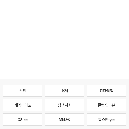
산업
경제
건강·의학
제약·바이오
정책·사회
칼럼·인터뷰
웰니스
MEDI·K
헬스인뉴스