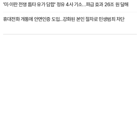
'미·이란 전쟁 틈타 유가 담합' 정유 4사 기소…파급 효과 26조 원 달해
휴대전화 개통에 안면인증 도입...강화된 본인 절차로 민생범죄 차단