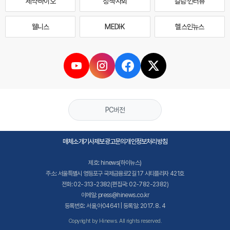
제약·바이오
정책·사회
칼럼·인터뷰
웰니스
MEDI·K
헬스인뉴스
PC버전
매체소개
기사제보
광고문의
개인정보처리방침
제호: hinews(하이뉴스)
주소: 서울특별시 영등포구 국제금융로2길 17 시티플라자 421호
전화: 02-313-2382(편집국: 02-782-2382)
이메일: press@hinews.co.kr
등록번호: 서울,아04641 | 등록일: 2017. 8. 4
Copyright by Hinews. All rights reserved.