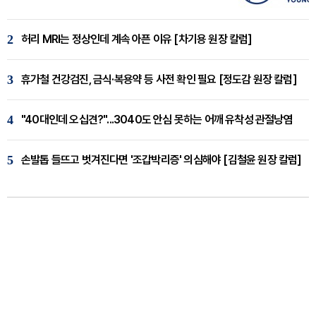
2
허리 MRI는 정상인데 계속 아픈 이유 [차기용 원장 칼럼]
3
휴가철 건강검진, 금식·복용약 등 사전 확인 필요 [정도감 원장 칼럼]
4
"40대인데 오십견?"...3040도 안심 못하는 어깨 유착성 관절낭염
5
손발톱 들뜨고 벗겨진다면 '조갑박리증' 의심해야 [김철윤 원장 칼럼]