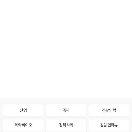
산업
경제
건강·의학
제약·바이오
정책·사회
칼럼·인터뷰