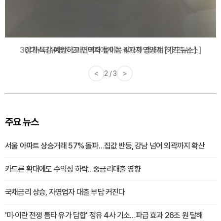
감기·독감 예방하고 면역력 높이는 4가지 영양제 [카드뉴스]
<
3 / 3
>
주요 뉴스
서울 아파트 상승거래 57% 돌파…집값 반등, 강남 넘어 외곽까지 확산
카드론 확대에도 수익성 하락…중금리대출 영향
국채금리 상승, 자영업자 대출 부담 커진다
'미·이란 전쟁 틈타 유가 담합' 정유 4사 기소…파급 효과 26조 원 달해