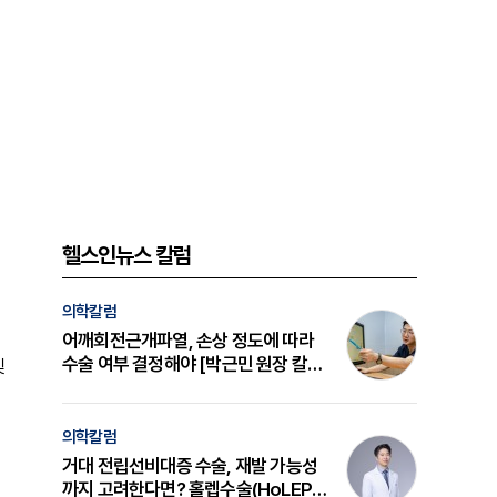
헬스인뉴스 칼럼
의학칼럼
어깨회전근개파열, 손상 정도에 따라
수술 여부 결정해야 [박근민 원장 칼
및
럼]
의학칼럼
거대 전립선비대증 수술, 재발 가능성
까지 고려한다면? 홀렙수술(HoLEP)