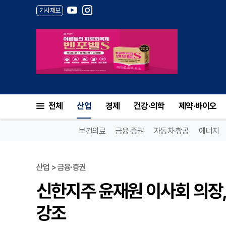
기사제보
전체
산업
경제
건강·의학
제약·바이오
보건의료
금융·증권
자동차·항공
에너지
산업 > 금융·증권
신한지주 윤재원 이사회 의장,
강조