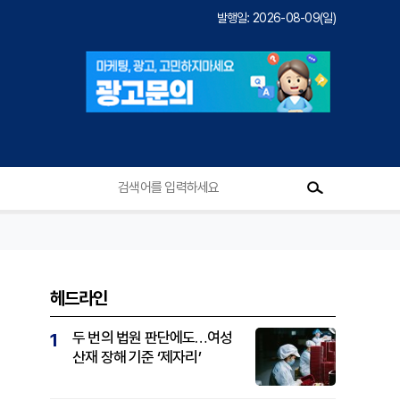
발행일: 2026-08-09(일)
헤드라인
두 번의 법원 판단에도…여성
1
산재 장해 기준 ‘제자리’