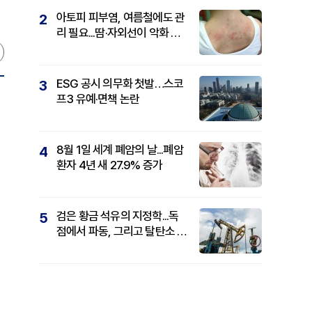
아토피 피부염, 여름철에도 관
2
리 필요...땀·자외선이 악화 요
인
ESG 공시 의무화 첫발…스코
3
프3 유예·면책 논란
8월 1일 세계 폐암의 날...폐암
4
환자 4년 새 27.9% 증가
검은 황금 석유의 지정학...독
5
점에서 파동, 그리고 탈탄소 패
권까지