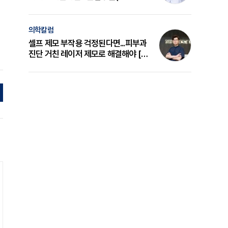
의 원리와 선택 기준 [길건 원장 칼럼]
의학칼럼
셀프 제모 부작용 걱정된다면...피부과
진단 거친 레이저 제모로 해결해야 [변
준석 원장 칼럼]