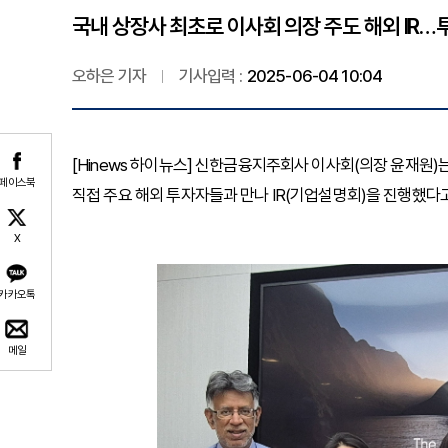
국내 상장사 최초로 이사회 의장 주도 해외 IR
오하은 기자
기사입력 :
2025-06-04 10:04
[Hinews 하이뉴스] 신한금융지주회사 이사회(의장 윤재원
페이스북
직접 주요 해외 투자자들과 만나 IR(기업설명회)을 진행했다고
X
카카오톡
메일