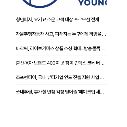
청년피자, 요기요 주문 고객 대상 프로모션 전개
자율주행자동차 사고, 피해자는 누구에게 책임을 물을 수 있을까
바로픽, 라이브커머스 상품 소싱 확대...방송·물류 원스톱 지원 강화
출산·육아 브랜드 400여 곳 참여 킨텍스 코베 베이비페어 개막
조프런티어, 국내 뷰티기업 인도 진출 지원 사업 추진
쏘내추럴, 휴가철 번짐 걱정 덜어줄 '메이크업 세팅 멀티 매직 실러' 제안