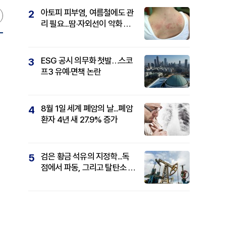
아토피 피부염, 여름철에도 관
2
리 필요...땀·자외선이 악화 요
인
ESG 공시 의무화 첫발…스코
3
프3 유예·면책 논란
8월 1일 세계 폐암의 날...폐암
4
환자 4년 새 27.9% 증가
검은 황금 석유의 지정학...독
5
점에서 파동, 그리고 탈탄소 패
권까지