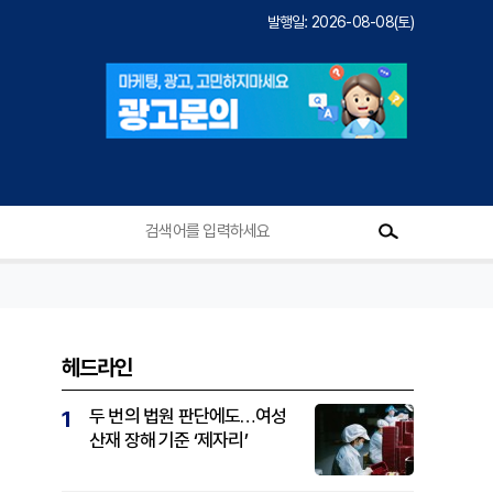
발행일: 2026-08-08(토)
헤드라인
두 번의 법원 판단에도…여성
1
산재 장해 기준 ‘제자리’