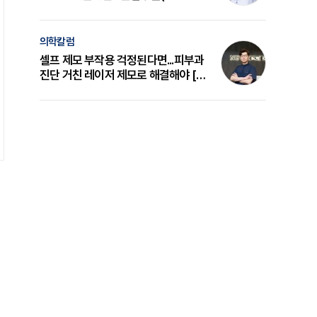
의 원리와 선택 기준 [길건 원장 칼럼]
의학칼럼
셀프 제모 부작용 걱정된다면...피부과
진단 거친 레이저 제모로 해결해야 [변
준석 원장 칼럼]