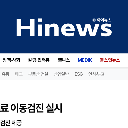
료 이동검진 실시
정책·사회
칼럼·인터뷰
웰니스
MEDIK
헬스인뉴스
유통
테크
부동산·건설
산업일반
ESG
인사·부고
무료 이동검진 실시
밀검진 제공