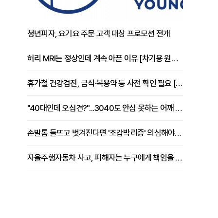
청년피자, 요기요 주문 고객 대상 프로모션 전개
허리 MRI는 정상인데 계속 아픈 이유 [차기용 원장 칼럼]
휴가철 건강검진, 금식·복용약 등 사전 확인 필요 [정도감 원장 칼럼]
"40대인데 오십견?"...3040도 안심 못하는 어깨 유착성 관절낭염
손발톱 들뜨고 벗겨진다면 '조갑박리증' 의심해야 [김철윤 원장 칼럼]
자율주행자동차 사고, 피해자는 누구에게 책임을 물을 수 있을까