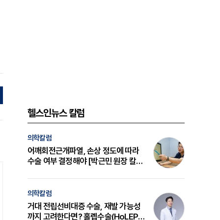
헬스인뉴스 칼럼
의학칼럼
어깨회전근개파열, 손상 정도에 따라
수술 여부 결정해야 [박근민 원장 칼
럼]
의학칼럼
거대 전립선비대증 수술, 재발 가능성
까지 고려한다면? 홀렙수술(HoLEP)