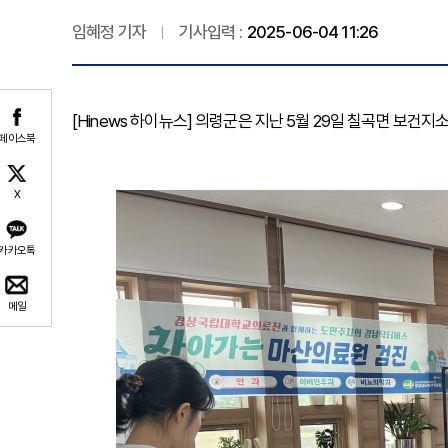
임혜정 기자
기사입력 :
2025-06-04 11:26
[Hinews 하이뉴스] 의령군은 지난 5월 29일 칠곡면 보
페이스북
X
카카오톡
메일