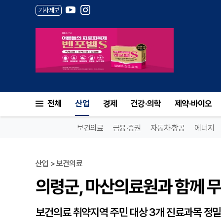
기사제보
의령군, 마산의료원과 함께 무
전체
산업
경제
건강·의학
제약·바이오
보건의료
금융·증권
자동차·항공
에너지
산업 > 보건의료
의령군, 마산의료원과 함께 
보건의료 취약지역 주민 대상 3개 진료과목 정