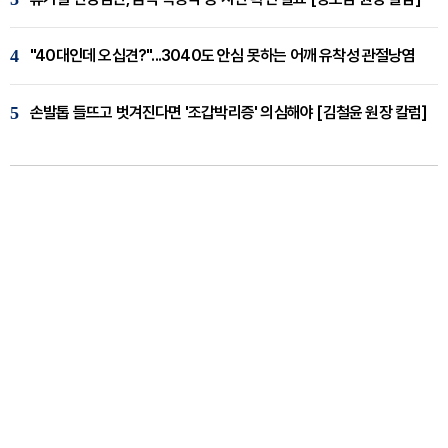
4
"40대인데 오십견?"...3040도 안심 못하는 어깨 유착성 관절낭염
5
손발톱 들뜨고 벗겨진다면 '조갑박리증' 의심해야 [김철윤 원장 칼럼]