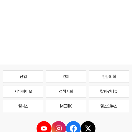
산업
경제
건강·의학
제약·바이오
정책·사회
칼럼·인터뷰
웰니스
MEDI·K
헬스인뉴스