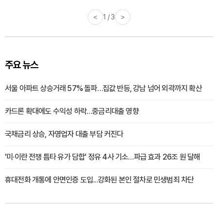
<
1 / 3
>
주요 뉴스
서울 아파트 상승거래 57% 돌파…집값 반등, 강남 넘어 외곽까지 확산
카드론 확대에도 수익성 하락…중금리대출 영향
국채금리 상승, 자영업자 대출 부담 커진다
'미·이란 전쟁 틈타 유가 담합' 정유 4사 기소…파급 효과 26조 원 달해
휴대전화 개통에 안면인증 도입...강화된 본인 절차로 민생범죄 차단