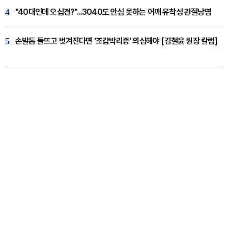
4
"40대인데 오십견?"...3040도 안심 못하는 어깨 유착성 관절낭염
5
손발톱 들뜨고 벗겨진다면 '조갑박리증' 의심해야 [김철윤 원장 칼럼]