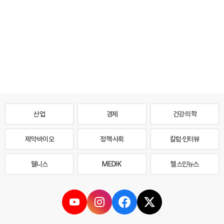
산업
경제
건강·의학
제약·바이오
정책·사회
칼럼·인터뷰
웰니스
MEDI·K
헬스인뉴스