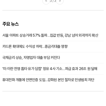
<
3 / 3
>
주요 뉴스
서울 아파트 상승거래 57% 돌파…집값 반등, 강남 넘어 외곽까지 확산
카드론 확대에도 수익성 하락…중금리대출 영향
국채금리 상승, 자영업자 대출 부담 커진다
'미·이란 전쟁 틈타 유가 담합' 정유 4사 기소…파급 효과 26조 원 달해
휴대전화 개통에 안면인증 도입...강화된 본인 절차로 민생범죄 차단