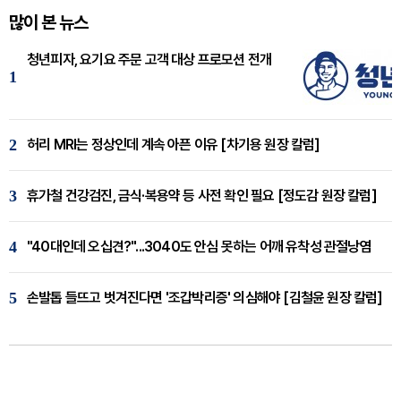
많이 본 뉴스
청년피자, 요기요 주문 고객 대상 프로모션 전개
1
2
허리 MRI는 정상인데 계속 아픈 이유 [차기용 원장 칼럼]
3
휴가철 건강검진, 금식·복용약 등 사전 확인 필요 [정도감 원장 칼럼]
4
"40대인데 오십견?"...3040도 안심 못하는 어깨 유착성 관절낭염
5
손발톱 들뜨고 벗겨진다면 '조갑박리증' 의심해야 [김철윤 원장 칼럼]