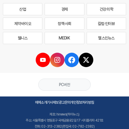
산업
경제
건강·의학
제약·바이오
정책·사회
칼럼·인터뷰
웰니스
MEDI·K
헬스인뉴스
PC버전
매체소개
기사제보
광고문의
개인정보처리방침
제호: hinews(하이뉴스)
주소: 서울특별시 영등포구 국제금융로2길 17 시티플라자 421호
전화: 02-313-2382(편집국: 02-782-2382)