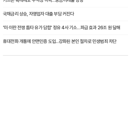
카드론 확대에도 수익성 하락…중금리대출 영향
국채금리 상승, 자영업자 대출 부담 커진다
'미·이란 전쟁 틈타 유가 담합' 정유 4사 기소…파급 효과 26조 원 달해
휴대전화 개통에 안면인증 도입...강화된 본인 절차로 민생범죄 차단