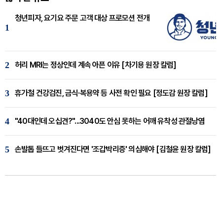
청년피자, 요기요 주문 고객 대상 프로모션 전개
1
2
허리 MRI는 정상인데 계속 아픈 이유 [차기용 원장 칼럼]
3
휴가철 건강검진, 금식·복용약 등 사전 확인 필요 [정도감 원장 칼럼]
4
"40대인데 오십견?"...3040도 안심 못하는 어깨 유착성 관절낭염
5
손발톱 들뜨고 벗겨진다면 '조갑박리증' 의심해야 [김철윤 원장 칼럼]