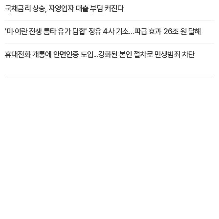
국채금리 상승, 자영업자 대출 부담 커진다
'미·이란 전쟁 틈타 유가 담합' 정유 4사 기소…파급 효과 26조 원 달해
휴대전화 개통에 안면인증 도입...강화된 본인 절차로 민생범죄 차단