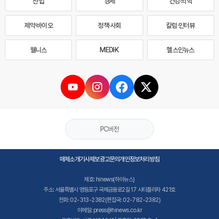
산업
경제
건강·의학
제약·바이오
정책·사회
칼럼·인터뷰
웰니스
MEDI·K
헬스인뉴스
PC버전
매체소개
기사제보
광고문의
개인정보처리방침
제호: hinews(하이뉴스)
주소: 서울특별시 영등포구 국제금융로2길 17 시티플라자 421호
전화: 02-313-2382(편집국: 02-782-2382)
이메일: press@hinews.co.kr