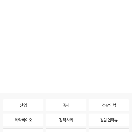
산업
경제
건강·의학
제약·바이오
정책·사회
칼럼·인터뷰