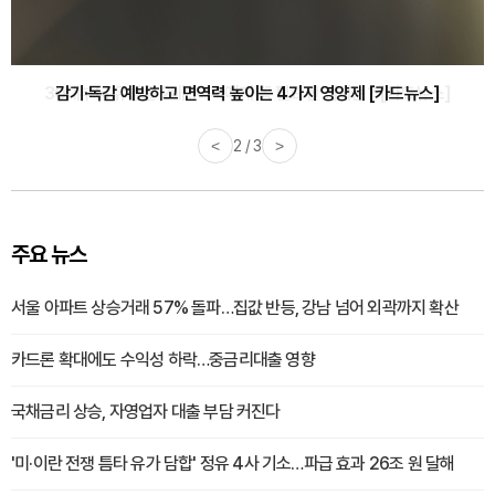
감기·독감 예방하고 면역력 높이는 4가지 영양제 [카드뉴스]
<
3 / 3
>
주요 뉴스
서울 아파트 상승거래 57% 돌파…집값 반등, 강남 넘어 외곽까지 확산
카드론 확대에도 수익성 하락…중금리대출 영향
국채금리 상승, 자영업자 대출 부담 커진다
'미·이란 전쟁 틈타 유가 담합' 정유 4사 기소…파급 효과 26조 원 달해