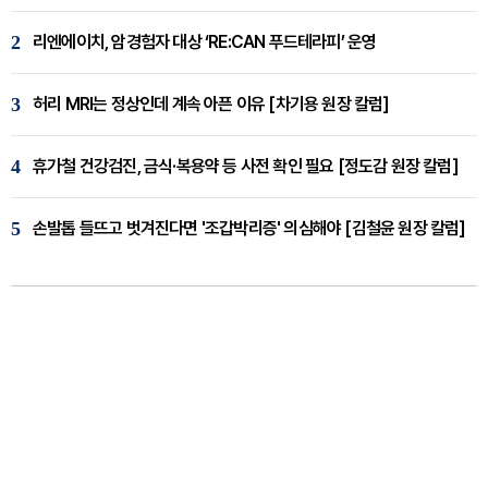
2
리엔에이치, 암경험자 대상 ‘RE:CAN 푸드테라피’ 운영
3
허리 MRI는 정상인데 계속 아픈 이유 [차기용 원장 칼럼]
4
휴가철 건강검진, 금식·복용약 등 사전 확인 필요 [정도감 원장 칼럼]
5
손발톱 들뜨고 벗겨진다면 '조갑박리증' 의심해야 [김철윤 원장 칼럼]