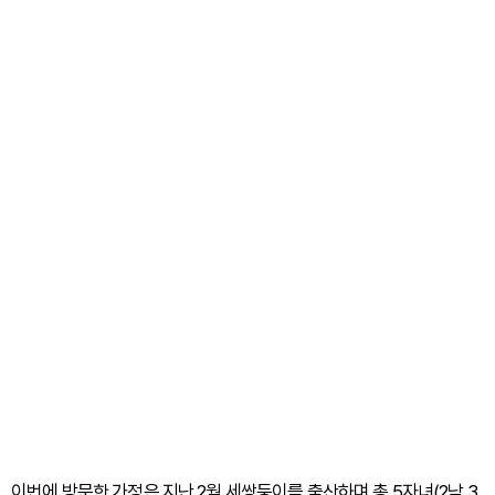
이번에 방문한 가정은 지난 2월 세쌍둥이를 출산하며 총 5자녀(2남 3