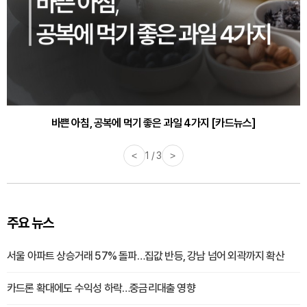
30대부터 유병률 2배...여자에게 꼭 필요한 검사는? [카드뉴스]
바쁜 아침, 공복에 먹기 좋은 과일 4가지 [카드뉴스]
<
1 / 3
>
주요 뉴스
서울 아파트 상승거래 57% 돌파…집값 반등, 강남 넘어 외곽까지 확산
카드론 확대에도 수익성 하락…중금리대출 영향