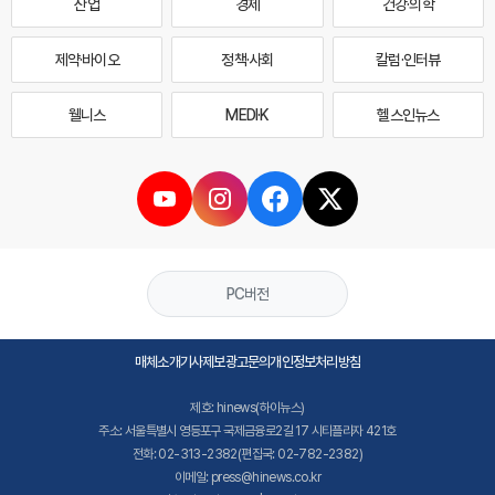
산업
경제
건강·의학
제약·바이오
정책·사회
칼럼·인터뷰
웰니스
MEDI·K
헬스인뉴스
PC버전
매체소개
기사제보
광고문의
개인정보처리방침
제호: hinews(하이뉴스)
주소: 서울특별시 영등포구 국제금융로2길 17 시티플라자 421호
전화: 02-313-2382(편집국: 02-782-2382)
이메일: press@hinews.co.kr