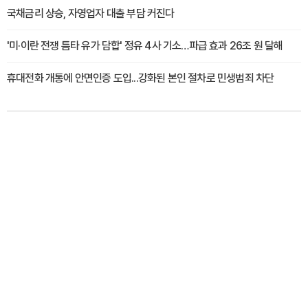
국채금리 상승, 자영업자 대출 부담 커진다
'미·이란 전쟁 틈타 유가 담합' 정유 4사 기소…파급 효과 26조 원 달해
휴대전화 개통에 안면인증 도입...강화된 본인 절차로 민생범죄 차단