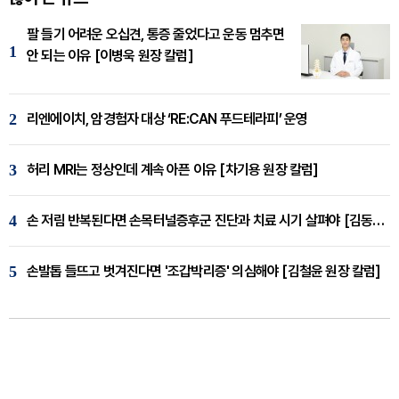
팔 들기 어려운 오십견, 통증 줄었다고 운동 멈추면
1
안 되는 이유 [이병욱 원장 칼럼]
2
리엔에이치, 암경험자 대상 ‘RE:CAN 푸드테라피’ 운영
3
허리 MRI는 정상인데 계속 아픈 이유 [차기용 원장 칼럼]
4
손 저림 반복된다면 손목터널증후군 진단과 치료 시기 살펴야 [김동현 원장 칼럼]
5
손발톱 들뜨고 벗겨진다면 '조갑박리증' 의심해야 [김철윤 원장 칼럼]