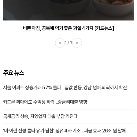
바쁜 아침, 공복에 먹기 좋은 과일 4가지 [카드뉴스]
<
1 / 3
>
주요 뉴스
서울 아파트 상승거래 57% 돌파…집값 반등, 강남 넘어 외곽까지 확산
카드론 확대에도 수익성 하락…중금리대출 영향
국채금리 상승, 자영업자 대출 부담 커진다
'미·이란 전쟁 틈타 유가 담합' 정유 4사 기소…파급 효과 26조 원 달해