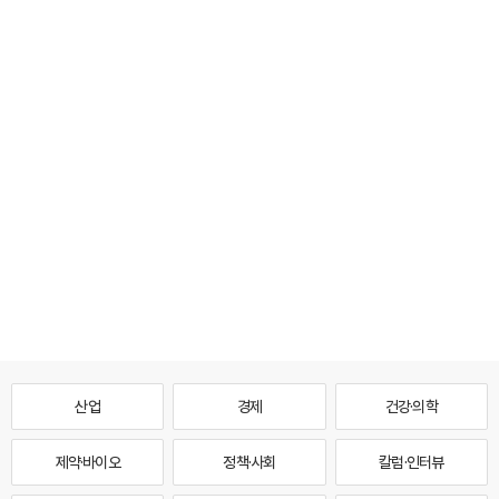
산업
경제
건강·의학
제약·바이오
정책·사회
칼럼·인터뷰