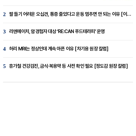
2
팔 들기 어려운 오십견, 통증 줄었다고 운동 멈추면 안 되는 이유 [이병욱 원장 칼럼]
3
리엔에이치, 암경험자 대상 ‘RE:CAN 푸드테라피’ 운영
4
허리 MRI는 정상인데 계속 아픈 이유 [차기용 원장 칼럼]
5
휴가철 건강검진, 금식·복용약 등 사전 확인 필요 [정도감 원장 칼럼]