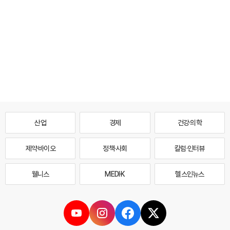
산업
경제
건강·의학
제약·바이오
정책·사회
칼럼·인터뷰
웰니스
MEDI·K
헬스인뉴스