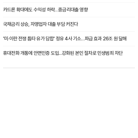
카드론 확대에도 수익성 하락…중금리대출 영향
국채금리 상승, 자영업자 대출 부담 커진다
'미·이란 전쟁 틈타 유가 담합' 정유 4사 기소…파급 효과 26조 원 달해
휴대전화 개통에 안면인증 도입...강화된 본인 절차로 민생범죄 차단