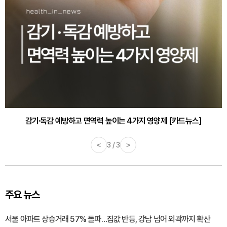
감기·독감 예방하고 면역력 높이는 4가지 영양제 [카드뉴스]
<
3 / 3
>
주요 뉴스
서울 아파트 상승거래 57% 돌파…집값 반등, 강남 넘어 외곽까지 확산