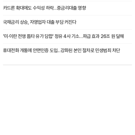
카드론 확대에도 수익성 하락…중금리대출 영향
국채금리 상승, 자영업자 대출 부담 커진다
'미·이란 전쟁 틈타 유가 담합' 정유 4사 기소…파급 효과 26조 원 달해
휴대전화 개통에 안면인증 도입...강화된 본인 절차로 민생범죄 차단