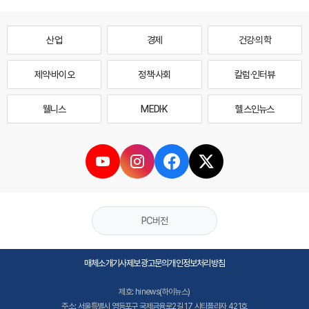
산업
경제
건강·의학
제약·바이오
정책·사회
칼럼·인터뷰
웰니스
MEDI·K
헬스인뉴스
PC버전
매체소개
기사제보
광고문의
개인정보처리방침
제호: hinews(하이뉴스)
주소: 서울특별시 영등포구 국제금융로2길 17 시티플라자 421호