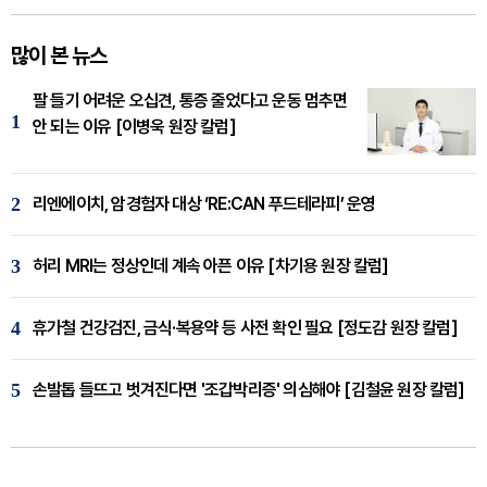
많이 본 뉴스
팔 들기 어려운 오십견, 통증 줄었다고 운동 멈추면
1
안 되는 이유 [이병욱 원장 칼럼]
2
리엔에이치, 암경험자 대상 ‘RE:CAN 푸드테라피’ 운영
3
허리 MRI는 정상인데 계속 아픈 이유 [차기용 원장 칼럼]
4
휴가철 건강검진, 금식·복용약 등 사전 확인 필요 [정도감 원장 칼럼]
5
손발톱 들뜨고 벗겨진다면 '조갑박리증' 의심해야 [김철윤 원장 칼럼]