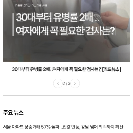
감기·독감 예방하고 면역력 높이는 4가지 영양제 [카드뉴스]
<
3 / 3
>
주요 뉴스
서울 아파트 상승거래 57% 돌파…집값 반등, 강남 넘어 외곽까지 확산