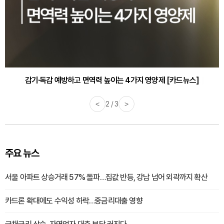
감기·독감 예방하고 면역력 높이는 4가지 영양제 [카드뉴스]
<
3 / 3
>
주요 뉴스
서울 아파트 상승거래 57% 돌파…집값 반등, 강남 넘어 외곽까지 확산
카드론 확대에도 수익성 하락…중금리대출 영향