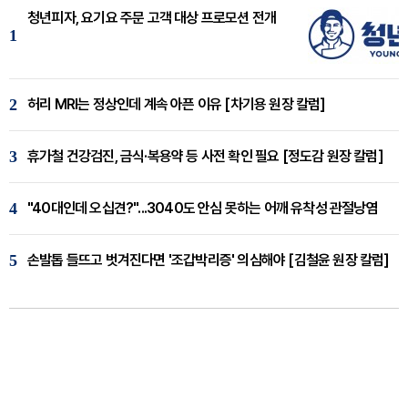
청년피자, 요기요 주문 고객 대상 프로모션 전개
1
2
허리 MRI는 정상인데 계속 아픈 이유 [차기용 원장 칼럼]
3
휴가철 건강검진, 금식·복용약 등 사전 확인 필요 [정도감 원장 칼럼]
4
"40대인데 오십견?"...3040도 안심 못하는 어깨 유착성 관절낭염
5
손발톱 들뜨고 벗겨진다면 '조갑박리증' 의심해야 [김철윤 원장 칼럼]