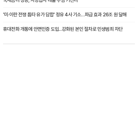
국채금리 상승, 자영업자 대출 부담 커진다
'미·이란 전쟁 틈타 유가 담합' 정유 4사 기소…파급 효과 26조 원 달해
휴대전화 개통에 안면인증 도입...강화된 본인 절차로 민생범죄 차단