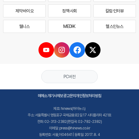
제약·바이오
정책·사회
칼럼·인터뷰
웰니스
MEDI·K
헬스인뉴스
PC버전
매체소개
기사제보
광고문의
개인정보처리방침
제호: hinews(하이뉴스)
주소: 서울특별시 영등포구 국제금융로2길 17 시티플라자 421호
전화: 02-313-2382(편집국: 02-782-2382)
이메일: press@hinews.co.kr
등록번호: 서울,아04641 | 등록일: 2017. 8. 4