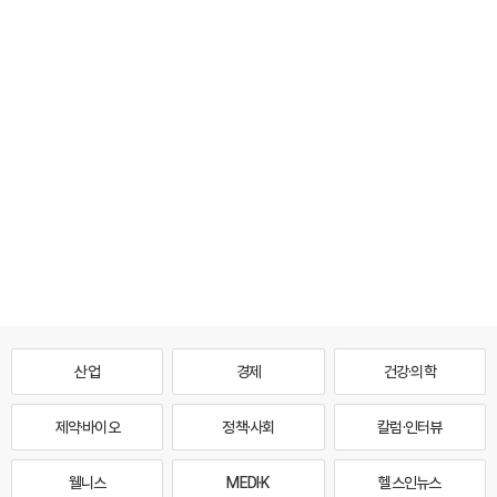
산업
경제
건강·의학
제약·바이오
정책·사회
칼럼·인터뷰
웰니스
MEDI·K
헬스인뉴스