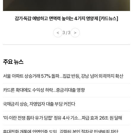
감기·독감 예방하고 면역력 높이는 4가지 영양제 [카드뉴스]
<
3 / 3
>
주요 뉴스
서울 아파트 상승거래 57% 돌파…집값 반등, 강남 넘어 외곽까지 확산
카드론 확대에도 수익성 하락…중금리대출 영향
국채금리 상승, 자영업자 대출 부담 커진다
'미·이란 전쟁 틈타 유가 담합' 정유 4사 기소…파급 효과 26조 원 달해
휴대전화 개통에 안면인증 도입...강화된 본인 절차로 민생범죄 차단