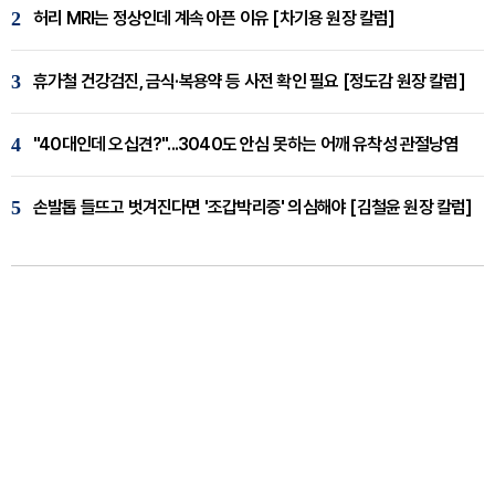
2
허리 MRI는 정상인데 계속 아픈 이유 [차기용 원장 칼럼]
3
휴가철 건강검진, 금식·복용약 등 사전 확인 필요 [정도감 원장 칼럼]
4
"40대인데 오십견?"...3040도 안심 못하는 어깨 유착성 관절낭염
5
손발톱 들뜨고 벗겨진다면 '조갑박리증' 의심해야 [김철윤 원장 칼럼]