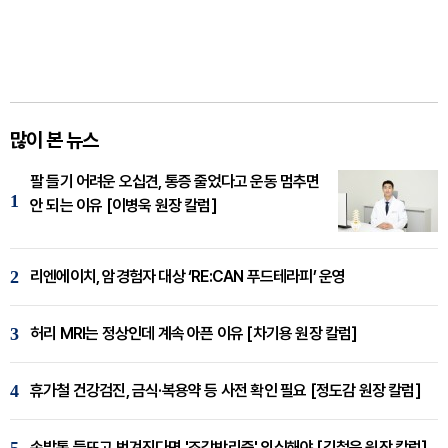
많이 본 뉴스
팔 들기 어려운 오십견, 통증 줄었다고 운동 멈추면
1
안 되는 이유 [이병욱 원장 칼럼]
2
리엔에이치, 암경험자 대상 ‘RE:CAN 푸드테라피’ 운영
3
허리 MRI는 정상인데 계속 아픈 이유 [차기용 원장 칼럼]
4
휴가철 건강검진, 금식·복용약 등 사전 확인 필요 [정도감 원장 칼럼]
5
손발톱 들뜨고 벗겨진다면 '조갑박리증' 의심해야 [김철윤 원장 칼럼]