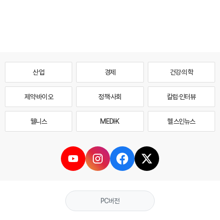
산업
경제
건강·의학
제약·바이오
정책·사회
칼럼·인터뷰
웰니스
MEDI·K
헬스인뉴스
PC버전