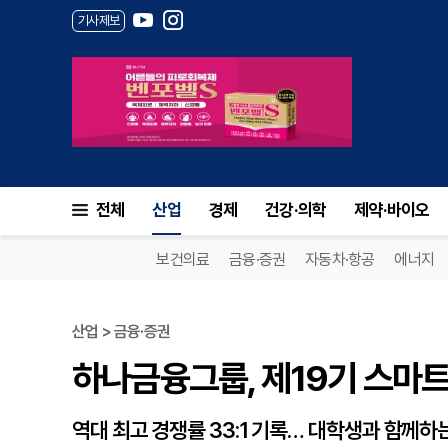
기사제보
하나금융그룹, 제19기 스마트
전체
산업
경제
건강·의학
제약·바이오
보건의료
금융·증권
자동차·항공
에너지
산업 > 금융·증권
하나금융그룹, 제19기 스마
역대 최고 경쟁률 33:1 기록… 대학생과 함께하는