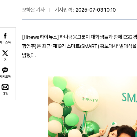
오하은 기자
기사입력 :
2025-07-03 10:10
[Hinews 하이뉴스] 하나금융그룹이 대학생들과 함께 ESG
페이스북
함영주)은 최근 ‘제19기 스마트(SMART) 홍보대사’ 발대식
밝혔다.
X
카카오톡
메일