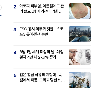
아토피 피부염, 여름철에도 관
2
리 필요...땀·자외선이 악화 요
인
ESG 공시 의무화 첫발…스코
3
프3 유예·면책 논란
8월 1일 세계 폐암의 날...폐암
4
환자 4년 새 27.9% 증가
검은 황금 석유의 지정학...독
5
점에서 파동, 그리고 탈탄소 패
권까지