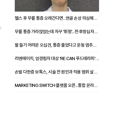
헬스 후 무릎 통증 오래간다면...연골 손상 의심해야 [김상범 원장 칼럼]
.
무릎 통증 가라앉았는데 자꾸 '휘청'...전·후방십자인대 파열 확인해야 [곽우경 원장 칼럼]
팔 들기 어려운 오십견, 통증 줄었다고 운동 멈추면 안 되는 이유 [이병욱 원장 칼럼]
리엔에이치, 암경험자 대상 ‘RE:CAN 푸드테라피’ 운영
손발 다한증 보톡스, 시술 전 원인과 적용 범위 살펴야 [강윤일 원장 칼럼]
MARKETING SWITCH 플랫폼 오픈...통합 온라인 마케팅 서비스 확대