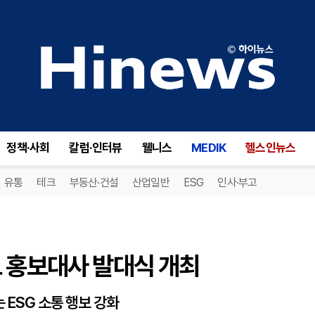
 홍보대사 발대식 개최
정책·사회
칼럼·인터뷰
웰니스
MEDIK
헬스인뉴스
유통
테크
부동산·건설
산업일반
ESG
인사·부고
트 홍보대사 발대식 개최
 ESG 소통 행보 강화