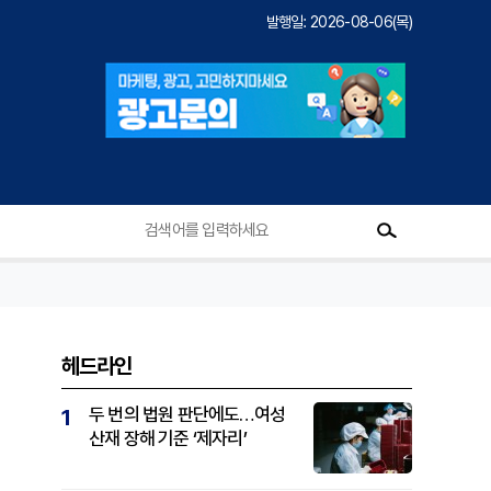
발행일: 2026-08-06(목)
헤드라인
두 번의 법원 판단에도…여성
1
산재 장해 기준 ‘제자리’