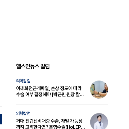
헬스인뉴스 칼럼
의학칼럼
어깨회전근개파열, 손상 정도에 따라
수술 여부 결정해야 [박근민 원장 칼
럼]
의학칼럼
거대 전립선비대증 수술, 재발 가능성
까지 고려한다면? 홀렙수술(HoLEP)