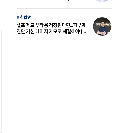
의 원리와 선택 기준 [길건 원장 칼럼]
의학칼럼
셀프 제모 부작용 걱정된다면...피부과
진단 거친 레이저 제모로 해결해야 [변
준석 원장 칼럼]