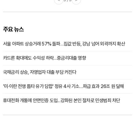
주요 뉴스
서울 아파트 상승거래 57% 돌파…집값 반등, 강남 넘어 외곽까지 확산
카드론 확대에도 수익성 하락…중금리대출 영향
국채금리 상승, 자영업자 대출 부담 커진다
'미·이란 전쟁 틈타 유가 담합' 정유 4사 기소…파급 효과 26조 원 달해
휴대전화 개통에 안면인증 도입...강화된 본인 절차로 민생범죄 차단