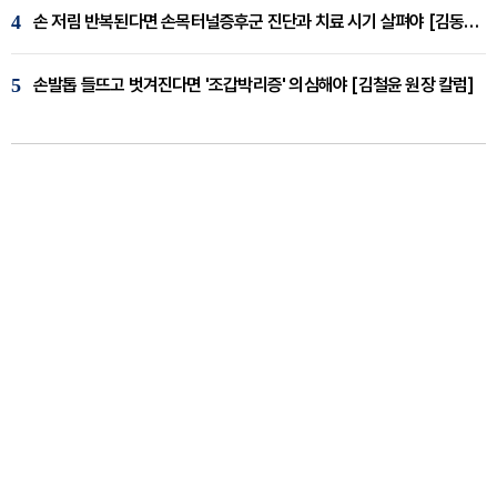
4
손 저림 반복된다면 손목터널증후군 진단과 치료 시기 살펴야 [김동현 원장 칼럼]
5
손발톱 들뜨고 벗겨진다면 '조갑박리증' 의심해야 [김철윤 원장 칼럼]