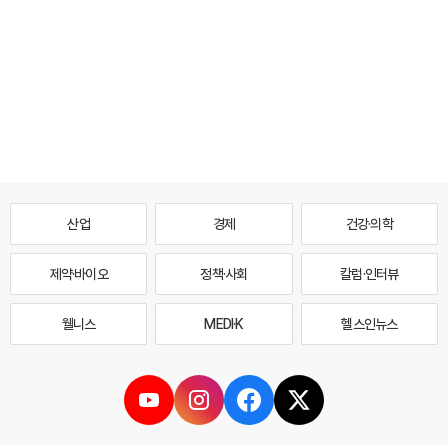
산업
경제
건강·의학
제약·바이오
정책·사회
칼럼·인터뷰
웰니스
MEDI·K
헬스인뉴스