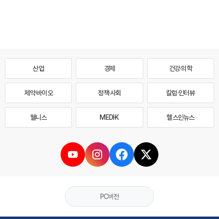
산업
경제
건강·의학
제약·바이오
정책·사회
칼럼·인터뷰
웰니스
MEDI·K
헬스인뉴스
PC버전