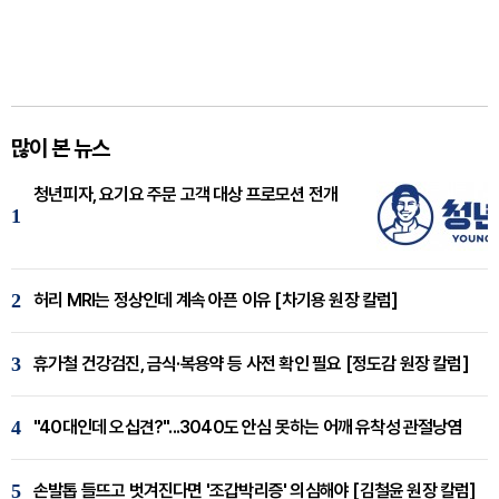
많이 본 뉴스
청년피자, 요기요 주문 고객 대상 프로모션 전개
1
2
허리 MRI는 정상인데 계속 아픈 이유 [차기용 원장 칼럼]
3
휴가철 건강검진, 금식·복용약 등 사전 확인 필요 [정도감 원장 칼럼]
4
"40대인데 오십견?"...3040도 안심 못하는 어깨 유착성 관절낭염
5
손발톱 들뜨고 벗겨진다면 '조갑박리증' 의심해야 [김철윤 원장 칼럼]