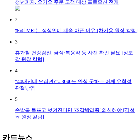
청년피자, 요기요 주문 고객 대상 프로모션 전개
2
허리 MRI는 정상인데 계속 아픈 이유 [차기용 원장 칼럼]
3
휴가철 건강검진, 금식·복용약 등 사전 확인 필요 [정도
감 원장 칼럼]
4
"40대인데 오십견?"...3040도 안심 못하는 어깨 유착성
관절낭염
5
손발톱 들뜨고 벗겨진다면 '조갑박리증' 의심해야 [김철
윤 원장 칼럼]
카드뉴스