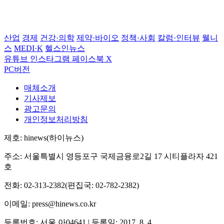
산업
경제
건강·의학
제약·바이오
정책·사회
칼럼·인터뷰
웰니
스
MEDI·K
헬스인뉴스
유튜브
인스타그램
페이스북
X
PC버전
매체소개
기사제보
광고문의
개인정보처리방침
제호: hinews(하이뉴스)
주소: 서울특별시 영등포구 국제금융로2길 17 시티플라자 421
호
전화: 02-313-2382(편집국: 02-782-2382)
이메일: press@hinews.co.kr
등록번호: 서울,아04641 | 등록일: 2017. 8. 4