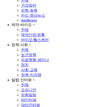
전체
건강일반
의학·질병
카드·영상뉴스
medikorea
제약·바이오
+
전체
제약산업/유통
바이오/헬스케어
정책·사회
+
전체
보건정책
의료학회·세미나
정치
사회·교육
정책·지자체
칼럼·인터뷰
+
전체
오피니언
의학칼럼
HI인터뷰
닥터인터뷰