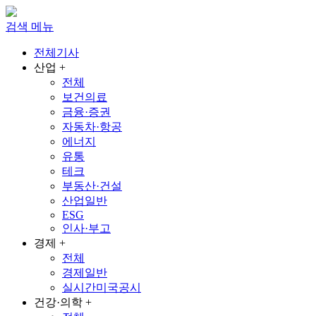
검색
메뉴
전체기사
산업
+
전체
보건의료
금융·증권
자동차·항공
에너지
유통
테크
부동산·건설
산업일반
ESG
인사·부고
경제
+
전체
경제일반
실시간미국공시
건강·의학
+