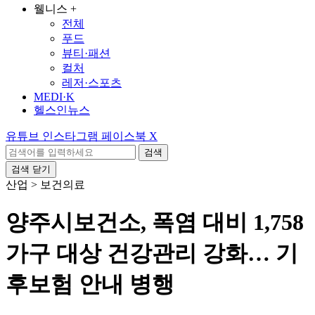
웰니스
+
전체
푸드
뷰티·패션
컬처
레저·스포츠
MEDI·K
헬스인뉴스
유튜브
인스타그램
페이스북
X
검색
검색 닫기
산업 > 보건의료
양주시보건소, 폭염 대비 1,758
가구 대상 건강관리 강화… 기
후보험 안내 병행