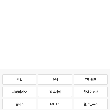
산업
경제
건강·의학
제약·바이오
정책·사회
칼럼·인터뷰
웰니스
MEDI·K
헬스인뉴스