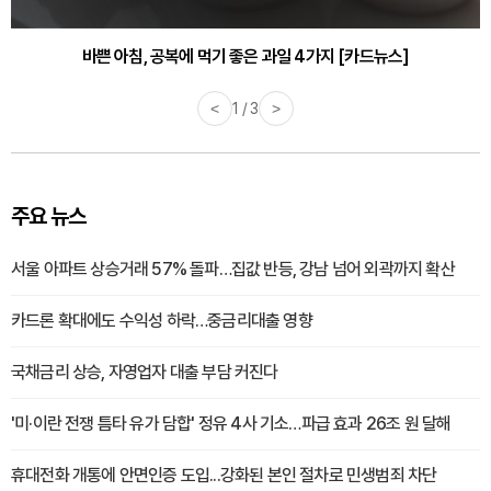
30대부터 유병률 2배...여자에게 꼭 필요한 검사는? [카드뉴스]
바쁜 아침, 공복에 먹기 좋은 과일 4가지 [카드뉴스]
<
1 / 3
>
주요 뉴스
서울 아파트 상승거래 57% 돌파…집값 반등, 강남 넘어 외곽까지 확산
카드론 확대에도 수익성 하락…중금리대출 영향
국채금리 상승, 자영업자 대출 부담 커진다
'미·이란 전쟁 틈타 유가 담합' 정유 4사 기소…파급 효과 26조 원 달해
휴대전화 개통에 안면인증 도입...강화된 본인 절차로 민생범죄 차단