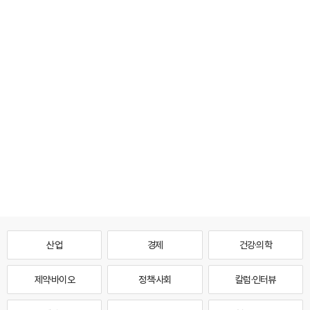
산업
경제
건강·의학
제약·바이오
정책·사회
칼럼·인터뷰