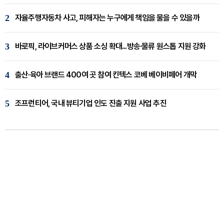
2
자율주행자동차 사고, 피해자는 누구에게 책임을 물을 수 있을까
3
바로픽, 라이브커머스 상품 소싱 확대...방송·물류 원스톱 지원 강화
4
출산·육아 브랜드 400여 곳 참여 킨텍스 코베 베이비페어 개막
5
조프런티어, 국내 뷰티기업 인도 진출 지원 사업 추진