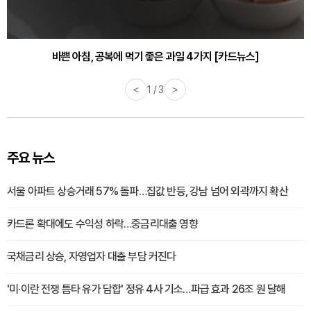
바쁜 아침, 공복에 먹기 좋은 과일 4가지 [카드뉴스]
<
1 / 3
>
주요 뉴스
서울 아파트 상승거래 57% 돌파…집값 반등, 강남 넘어 외곽까지 확산
카드론 확대에도 수익성 하락…중금리대출 영향
국채금리 상승, 자영업자 대출 부담 커진다
'미·이란 전쟁 틈타 유가 담합' 정유 4사 기소…파급 효과 26조 원 달해