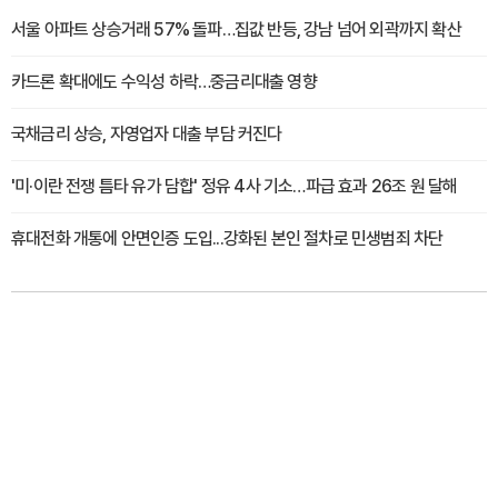
서울 아파트 상승거래 57% 돌파…집값 반등, 강남 넘어 외곽까지 확산
카드론 확대에도 수익성 하락…중금리대출 영향
국채금리 상승, 자영업자 대출 부담 커진다
'미·이란 전쟁 틈타 유가 담합' 정유 4사 기소…파급 효과 26조 원 달해
휴대전화 개통에 안면인증 도입...강화된 본인 절차로 민생범죄 차단