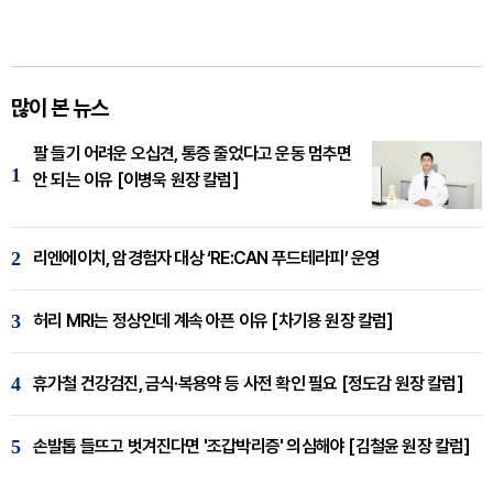
많이 본 뉴스
팔 들기 어려운 오십견, 통증 줄었다고 운동 멈추면
1
안 되는 이유 [이병욱 원장 칼럼]
2
리엔에이치, 암경험자 대상 ‘RE:CAN 푸드테라피’ 운영
3
허리 MRI는 정상인데 계속 아픈 이유 [차기용 원장 칼럼]
4
휴가철 건강검진, 금식·복용약 등 사전 확인 필요 [정도감 원장 칼럼]
5
손발톱 들뜨고 벗겨진다면 '조갑박리증' 의심해야 [김철윤 원장 칼럼]