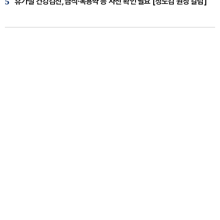
5
휴가철 건강검진, 금식·복용약 등 사전 확인 필요 [정도감 원장 칼럼]