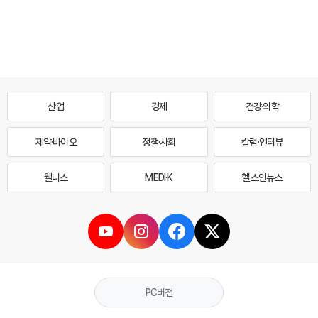
산업
경제
건강·의학
제약·바이오
정책·사회
칼럼·인터뷰
웰니스
MEDI·K
헬스인뉴스
PC버전