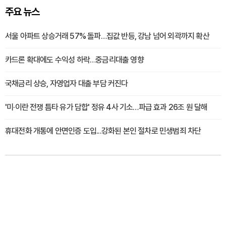
주요 뉴스
서울 아파트 상승거래 57% 돌파…집값 반등, 강남 넘어 외곽까지 확산
카드론 확대에도 수익성 하락…중금리대출 영향
국채금리 상승, 자영업자 대출 부담 커진다
'미·이란 전쟁 틈타 유가 담합' 정유 4사 기소…파급 효과 26조 원 달해
휴대전화 개통에 안면인증 도입...강화된 본인 절차로 민생범죄 차단