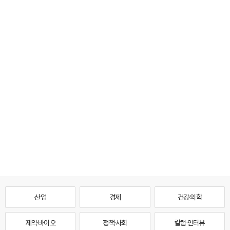
산업
경제
건강·의학
제약·바이오
정책·사회
칼럼·인터뷰