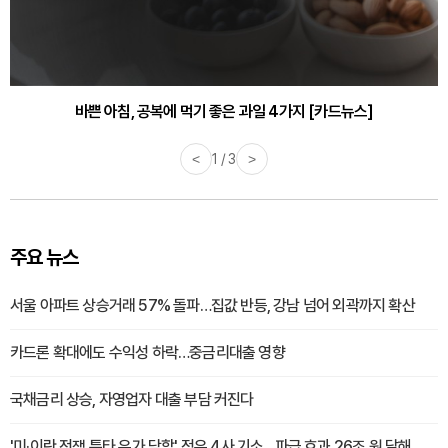
바쁜 아침, 공복에 먹기 좋은 과일 4가지 [카드뉴스]
<
1 / 3
>
주요 뉴스
서울 아파트 상승거래 57% 돌파…집값 반등, 강남 넘어 외곽까지 확산
카드론 확대에도 수익성 하락…중금리대출 영향
국채금리 상승, 자영업자 대출 부담 커진다
'미·이란 전쟁 틈타 유가 담합' 정유 4사 기소…파급 효과 26조 원 달해