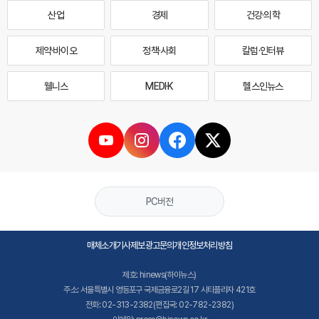
산업
경제
건강·의학
제약·바이오
정책·사회
칼럼·인터뷰
웰니스
MEDI·K
헬스인뉴스
PC버전
매체소개
기사제보
광고문의
개인정보처리방침
제호: hinews(하이뉴스)
주소: 서울특별시 영등포구 국제금융로2길 17 시티플라자 421호
전화: 02-313-2382(편집국: 02-782-2382)