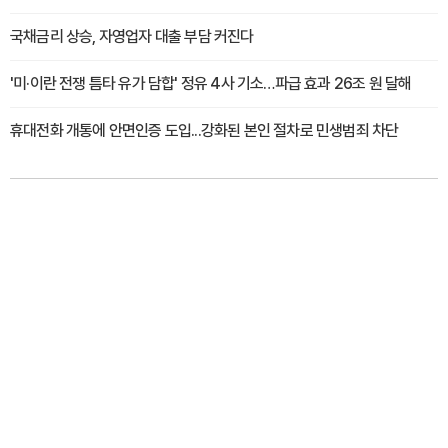
국채금리 상승, 자영업자 대출 부담 커진다
'미·이란 전쟁 틈타 유가 담합' 정유 4사 기소…파급 효과 26조 원 달해
휴대전화 개통에 안면인증 도입...강화된 본인 절차로 민생범죄 차단