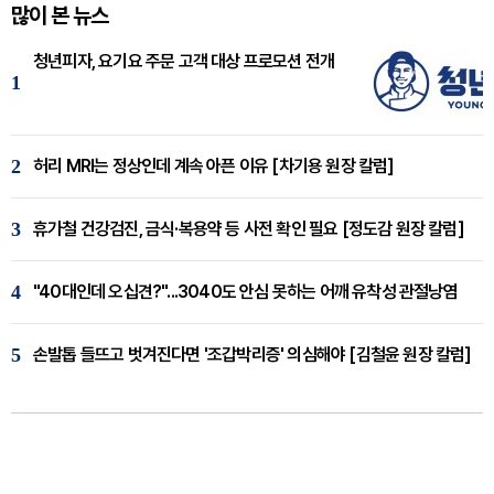
많이 본 뉴스
청년피자, 요기요 주문 고객 대상 프로모션 전개
1
2
허리 MRI는 정상인데 계속 아픈 이유 [차기용 원장 칼럼]
3
휴가철 건강검진, 금식·복용약 등 사전 확인 필요 [정도감 원장 칼럼]
4
"40대인데 오십견?"...3040도 안심 못하는 어깨 유착성 관절낭염
5
손발톱 들뜨고 벗겨진다면 '조갑박리증' 의심해야 [김철윤 원장 칼럼]