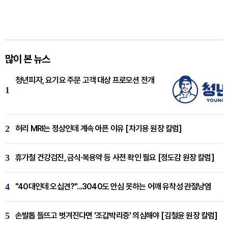
많이 본 뉴스
청년피자, 요기요 주문 고객 대상 프로모션 전개
1
2
허리 MRI는 정상인데 계속 아픈 이유 [차기용 원장 칼럼]
3
휴가철 건강검진, 금식·복용약 등 사전 확인 필요 [정도감 원장 칼럼]
4
"40대인데 오십견?"...3040도 안심 못하는 어깨 유착성 관절낭염
5
손발톱 들뜨고 벗겨진다면 '조갑박리증' 의심해야 [김철윤 원장 칼럼]