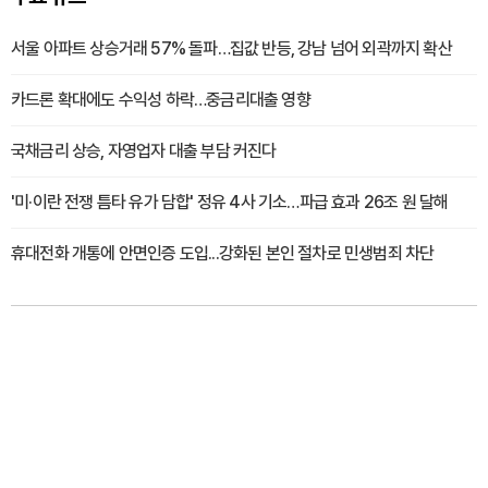
서울 아파트 상승거래 57% 돌파…집값 반등, 강남 넘어 외곽까지 확산
카드론 확대에도 수익성 하락…중금리대출 영향
국채금리 상승, 자영업자 대출 부담 커진다
'미·이란 전쟁 틈타 유가 담합' 정유 4사 기소…파급 효과 26조 원 달해
휴대전화 개통에 안면인증 도입...강화된 본인 절차로 민생범죄 차단