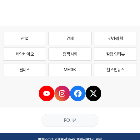
산업
경제
건강·의학
제약·바이오
정책·사회
칼럼·인터뷰
웰니스
MEDI·K
헬스인뉴스
PC버전
매체소개
기사제보
광고문의
개인정보처리방침