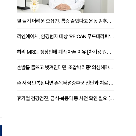
팔 들기 어려운 오십견, 통증 줄었다고 운동 멈추면 안 되는 이유 [이병욱 원장 칼럼]
리엔에이치, 암경험자 대상 ‘RE:CAN 푸드테라피’ 운영
허리 MRI는 정상인데 계속 아픈 이유 [차기용 원장 칼럼]
손발톱 들뜨고 벗겨진다면 '조갑박리증' 의심해야 [김철윤 원장 칼럼]
손 저림 반복된다면 손목터널증후군 진단과 치료 시기 살펴야 [김동현 원장 칼럼]
휴가철 건강검진, 금식·복용약 등 사전 확인 필요 [정도감 원장 칼럼]