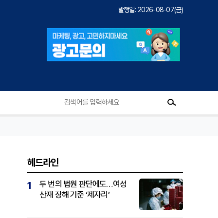
발행일: 2026-08-07(금)
헤드라인
두 번의 법원 판단에도…여성
1
산재 장해 기준 ‘제자리’