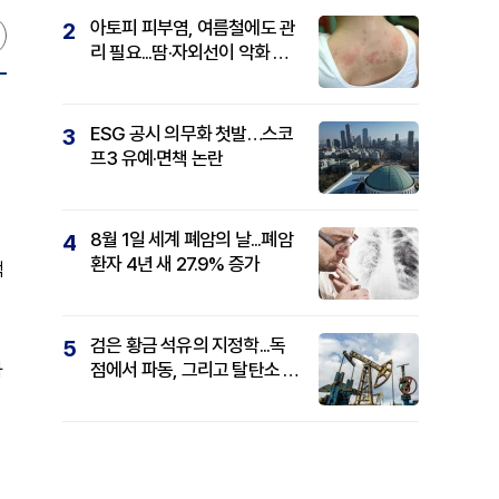
아토피 피부염, 여름철에도 관
2
리 필요...땀·자외선이 악화 요
인
ESG 공시 의무화 첫발…스코
3
프3 유예·면책 논란
8월 1일 세계 폐암의 날...폐암
4
환자 4년 새 27.9% 증가
백
검은 황금 석유의 지정학...독
5
과
점에서 파동, 그리고 탈탄소 패
권까지