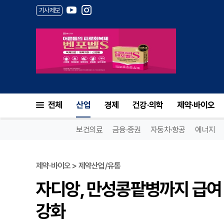
기사제보
전체
산업
경제
건강·의학
제약·바이오
보건의료
금융·증권
자동차·항공
에너지
제약·바이오 > 제약산업/유통
자디앙, 만성콩팥병까지 급여 확
강화