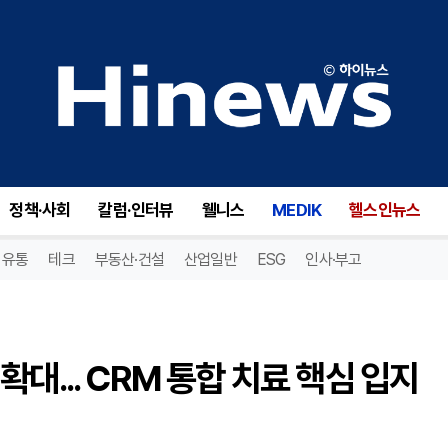
자디앙, 만성콩팥병까지 급여 확대... CRM 통합 치료 핵심 입지 강화
정책·사회
칼럼·인터뷰
웰니스
MEDIK
헬스인뉴스
유통
테크
부동산·건설
산업일반
ESG
인사·부고
대... CRM 통합 치료 핵심 입지