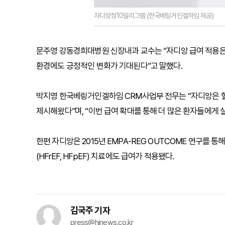
자디앙정10밀리그램 (한국베링거인겔하임 제공)
문주영 강동경희대병원 신장내과 교수는 “자디앙 급여 적용은
환경에도 긍정적인 변화가 기대된다”고 말했다.
박지영 한국베링거인겔하임 CRM사업부 전무는 “자디앙은 혈
제시해왔다”며, “이번 급여 확대를 통해 더 많은 환자들에게 
한편 자디앙은 2015년 EMPA-REG OUTCOME 연구를 통
(HFrEF, HFpEF) 치료에도 급여가 적용됐다.
김국주 기자
press@hinews.co.kr