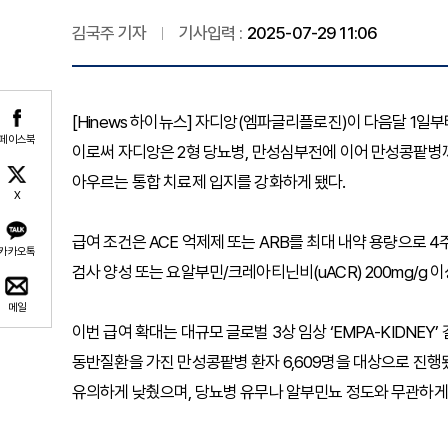
김국주 기자
기사입력 :
2025-07-29 11:06
[Hinews 하이뉴스] 자디앙(엠파글리플로진)이 다음달 1일
페이스북
이로써 자디앙은 2형 당뇨병, 만성심부전에 이어 만성콩팥병까
아우르는 통합 치료제 입지를 강화하게 됐다.
X
급여 조건은 ACE 억제제 또는 ARB를 최대 내약 용량으로 4주 이상
카카오톡
검사 양성 또는 요알부민/크레아티닌비(uACR) 200mg/g 
메일
이번 급여 확대는 대규모 글로벌 3상 임상 ‘EMPA-KIDNE
동반질환을 가진 만성콩팥병 환자 6,609명을 대상으로 진행됐
유의하게 낮췄으며, 당뇨병 유무나 알부민뇨 정도와 무관하게