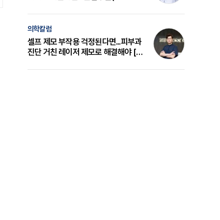
의 원리와 선택 기준 [길건 원장 칼럼]
의학칼럼
셀프 제모 부작용 걱정된다면...피부과
진단 거친 레이저 제모로 해결해야 [변
준석 원장 칼럼]