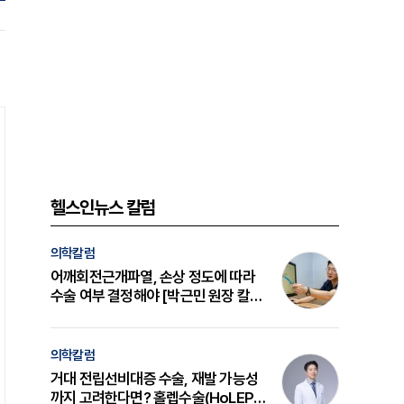
헬스인뉴스 칼럼
의학칼럼
어깨회전근개파열, 손상 정도에 따라
수술 여부 결정해야 [박근민 원장 칼
럼]
의학칼럼
거대 전립선비대증 수술, 재발 가능성
까지 고려한다면? 홀렙수술(HoLEP)