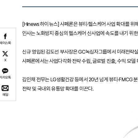
[Hinews 하이뉴스] 샤페론은 뷰티·헬스케어 사업 확대를 위
인사는 노화방지 중심의 헬스케어 신사업에 속도를 내기 위한
페이스북
신규 영입된 김도선 부사장은 GC녹십자그룹에서 미래전략실장, 
샤페론에서는 사업다각화 전략 수립, 글로벌 진출, 수익 모델 
X
카카오톡
김인채 전무는 LG생활건강 등에서 20년 넘게 뷰티·FMCG 
전략 및 국내외 유통망 확대를 이끈다.
메일