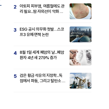
아토피 피부염, 여름철에도 관
2
리 필요...땀·자외선이 악화 요
인
ESG 공시 의무화 첫발…스코
3
프3 유예·면책 논란
8월 1일 세계 폐암의 날...폐암
4
환자 4년 새 27.9% 증가
검은 황금 석유의 지정학...독
5
점에서 파동, 그리고 탈탄소 패
권까지