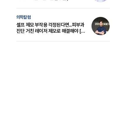
의 원리와 선택 기준 [길건 원장 칼럼]
의학칼럼
셀프 제모 부작용 걱정된다면...피부과
진단 거친 레이저 제모로 해결해야 [변
준석 원장 칼럼]