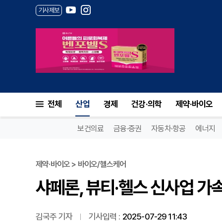
기사제보
샤페론, 뷰티·헬스 신사업 가속.
전체
산업
경제
건강·의학
제약·바이오
보건의료
금융·증권
자동차·항공
에너지
제약·바이오 > 바이오/헬스케어
샤페론, 뷰티·헬스 신사업 가속
김국주 기자
기사입력 :
2025-07-29 11:43