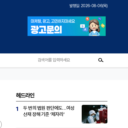
발행일: 2026-08-06(목)
헤드라인
두 번의 법원 판단에도…여성
1
산재 장해 기준 ‘제자리’