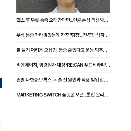
헬스 후 무릎 통증 오래간다면...연골 손상 의심해야 [김상범 원장 칼럼]
무릎 통증 가라앉았는데 자꾸 '휘청'...전·후방십자인대 파열 확인해야 [곽우경 원장 칼럼]
업
팔 들기 어려운 오십견, 통증 줄었다고 운동 멈추면 안 되는 이유 [이병욱 원장 칼럼]
리엔에이치, 암경험자 대상 ‘RE:CAN 푸드테라피’ 운영
손발 다한증 보톡스, 시술 전 원인과 적용 범위 살펴야 [강윤일 원장 칼럼]
MARKETING SWITCH 플랫폼 오픈...통합 온라인 마케팅 서비스 확대