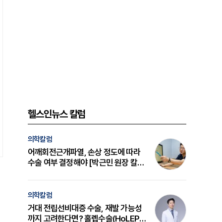
헬스인뉴스 칼럼
의학칼럼
어깨회전근개파열, 손상 정도에 따라
수술 여부 결정해야 [박근민 원장 칼
럼]
의학칼럼
거대 전립선비대증 수술, 재발 가능성
까지 고려한다면? 홀렙수술(HoLEP)