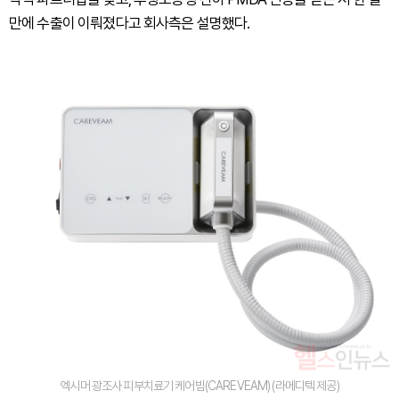
만에 수출이 이뤄졌다고 회사측은 설명했다.
엑시머 광조사 피부치료기 케어빔(CAREVEAM) (라메디텍 제공)