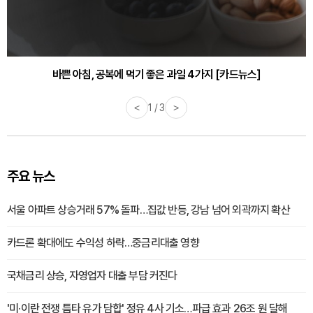
바쁜 아침, 공복에 먹기 좋은 과일 4가지 [카드뉴스]
<
1 / 3
>
주요 뉴스
서울 아파트 상승거래 57% 돌파…집값 반등, 강남 넘어 외곽까지 확산
카드론 확대에도 수익성 하락…중금리대출 영향
국채금리 상승, 자영업자 대출 부담 커진다
'미·이란 전쟁 틈타 유가 담합' 정유 4사 기소…파급 효과 26조 원 달해