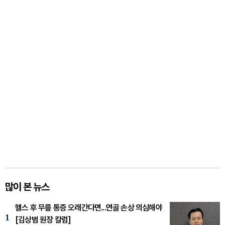
많이 본 뉴스
헬스 후 무릎 통증 오래간다면...연골 손상 의심해야
1
[김상범 원장 칼럼]