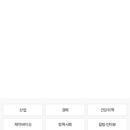
산업
경제
건강·의학
제약·바이오
정책·사회
칼럼·인터뷰