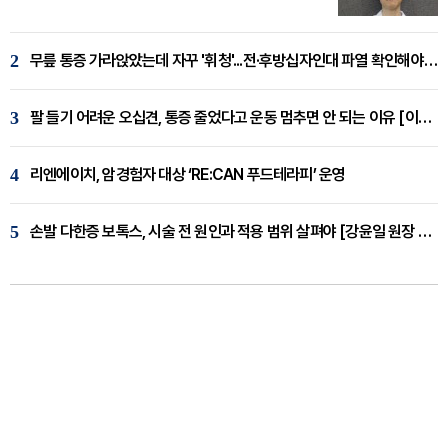
2
무릎 통증 가라앉았는데 자꾸 '휘청'...전·후방십자인대 파열 확인해야 [곽우경 원장 칼럼]
3
팔 들기 어려운 오십견, 통증 줄었다고 운동 멈추면 안 되는 이유 [이병욱 원장 칼럼]
4
리엔에이치, 암경험자 대상 ‘RE:CAN 푸드테라피’ 운영
5
손발 다한증 보톡스, 시술 전 원인과 적용 범위 살펴야 [강윤일 원장 칼럼]