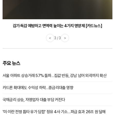
감기·독감 예방하고 면역력 높이는 4가지 영양제 [카드뉴스]
<
3 / 3
>
주요 뉴스
서울 아파트 상승거래 57% 돌파…집값 반등, 강남 넘어 외곽까지 확산
카드론 확대에도 수익성 하락…중금리대출 영향
국채금리 상승, 자영업자 대출 부담 커진다
'미·이란 전쟁 틈타 유가 담합' 정유 4사 기소…파급 효과 26조 원 달해