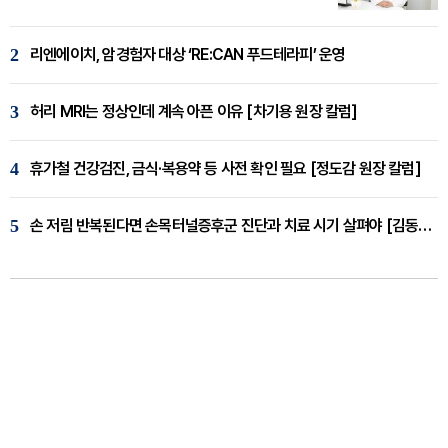
2
리엔에이치, 암경험자 대상 ‘RE:CAN 푸드테라피’ 운영
3
허리 MRI는 정상인데 계속 아픈 이유 [차기용 원장 칼럼]
4
휴가철 건강검진, 금식·복용약 등 사전 확인 필요 [정도감 원장 칼럼]
5
손 저림 반복된다면 손목터널증후군 진단과 치료 시기 살펴야 [김동현 원장 칼럼]