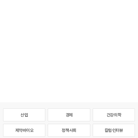
산업
경제
건강·의학
제약·바이오
정책·사회
칼럼·인터뷰