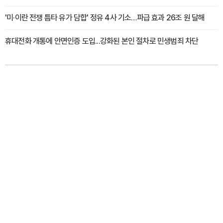
'미·이란 전쟁 틈타 유가 담합' 정유 4사 기소…파급 효과 26조 원 달해
휴대전화 개통에 안면인증 도입...강화된 본인 절차로 민생범죄 차단