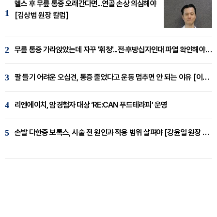
헬스 후 무릎 통증 오래간다면...연골 손상 의심해야
1
[김상범 원장 칼럼]
2
무릎 통증 가라앉았는데 자꾸 '휘청'...전·후방십자인대 파열 확인해야 [곽우경 원장 칼럼]
3
팔 들기 어려운 오십견, 통증 줄었다고 운동 멈추면 안 되는 이유 [이병욱 원장 칼럼]
4
리엔에이치, 암경험자 대상 ‘RE:CAN 푸드테라피’ 운영
5
손발 다한증 보톡스, 시술 전 원인과 적용 범위 살펴야 [강윤일 원장 칼럼]