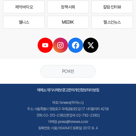
제약·바이오
정책·사회
칼럼·인터뷰
웰니스
MEDI·K
헬스인뉴스
PC버전
매체소개
기사제보
광고문의
개인정보처리방침
제호: hinews(하이뉴스)
주소: 서울특별시 영등포구 국제금융로2길 17 시티플라자 421호
전화: 02-313-2382(편집국: 02-782-2382)
이메일: press@hinews.co.kr
등록번호: 서울,아04641 | 등록일: 2017. 8. 4