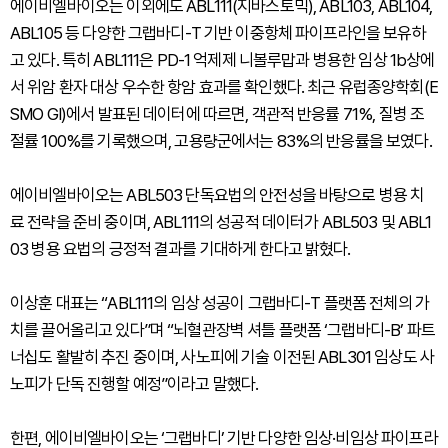
에이비엘바이오는 이외에도 ABL111(지바스토믹), ABL103, ABL104,
ABL105 등 다양한 그랩바디-T 기반 이중항체 파이프라인을 보유하
고 있다. 특히 ABL111은 PD-1 억제제 니볼루맙과 병용한 임상 1b상에
서 위암 환자 대상 우수한 항암 효과를 확인했다. 최근 유럽종양학회(E
SMO GI)에서 발표된 데이터에 따르면, 객관적 반응률 71%, 질병 조
절률 100%를 기록했으며, 고용량군에서는 83%의 반응률을 보였다.
에이비엘바이오는 ABL503 단독요법의 안전성을 바탕으로 병용 치
료 전략을 준비 중이며, ABL111의 성공적 데이터가 ABL503 및 ABL1
03 병용 요법의 긍정적 결과를 기대하게 한다고 밝혔다.
이상훈 대표는 “ABL111의 임상 성공이 그랩바디-T 플랫폼 전체의 가
치를 끌어올리고 있다”며 “뇌혈관장벽 셔틀 플랫폼 ‘그랩바디-B’ 파트
너십도 활발히 추진 중이며, 사노피에 기술 이전된 ABL301 임상도 사
노피가 단독 진행할 예정”이라고 말했다.
한편, 에이비엘바이오는 ‘그랩바디’ 기반 다양한 임상·비임상 파이프라