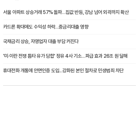
서울 아파트 상승거래 57% 돌파…집값 반등, 강남 넘어 외곽까지 확산
카드론 확대에도 수익성 하락…중금리대출 영향
국채금리 상승, 자영업자 대출 부담 커진다
'미·이란 전쟁 틈타 유가 담합' 정유 4사 기소…파급 효과 26조 원 달해
휴대전화 개통에 안면인증 도입...강화된 본인 절차로 민생범죄 차단