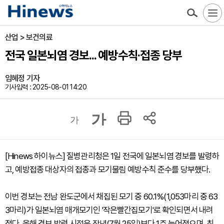
산업 > 보건의료
전국 일본뇌염 경보... 예방수칙·접종 당부
임혜정 기자
기사입력 : 2025-08-01 14:20
가
가
[Hinews 하이뉴스] 질병관리청은 1일 전국에 일본뇌염 경보를 발령하
고, 예방접종 대상자의 접종과 모기물림 예방수칙 준수를 당부했다.
이번 경보는 전남 완도군에서 채집된 모기 중 60.1%(1,053마리 중 63
3마리)가 일본뇌염 매개모기인 '작은빨간집모기'로 확인되면서 내려
졌다. 올해 경보 발령 시점은 작년(7월 25일)보다 1주 늦어졌으며, 최