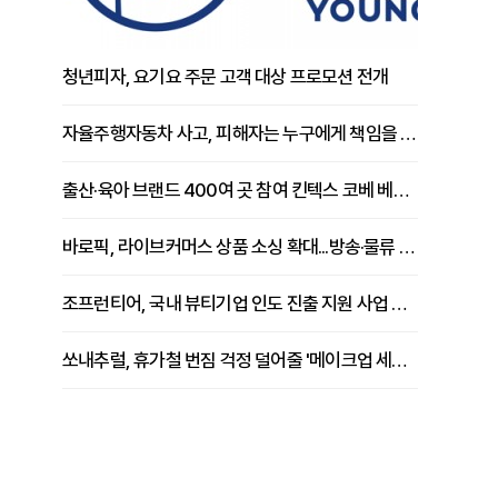
청년피자, 요기요 주문 고객 대상 프로모션 전개
자율주행자동차 사고, 피해자는 누구에게 책임을 물을 수 있을까
출산·육아 브랜드 400여 곳 참여 킨텍스 코베 베이비페어 개막
바로픽, 라이브커머스 상품 소싱 확대...방송·물류 원스톱 지원 강화
조프런티어, 국내 뷰티기업 인도 진출 지원 사업 추진
쏘내추럴, 휴가철 번짐 걱정 덜어줄 '메이크업 세팅 멀티 매직 실러' 제안