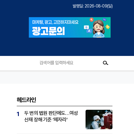
발행일: 2026-08-09(일)
헤드라인
두 번의 법원 판단에도…여성
1
산재 장해 기준 ‘제자리’