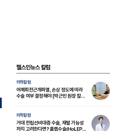
헬스인뉴스 칼럼
의학칼럼
어깨회전근개파열, 손상 정도에 따라
수술 여부 결정해야 [박근민 원장 칼
럼]
의학칼럼
거대 전립선비대증 수술, 재발 가능성
까지 고려한다면? 홀렙수술(HoLEP)