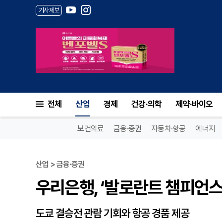
기사제보
우리은행, ‘발로란트 챔피언스 
전체
산업
경제
건강·의학
제약·바이오
보건의료
금융·증권
자동차·항공
에너지
산업 > 금융·증권
우리은행, ‘발로란트 챔피언스
도쿄 결승전 관람 기회와 항공 경품 제공