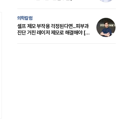
의 원리와 선택 기준 [길건 원장 칼럼]
의학칼럼
셀프 제모 부작용 걱정된다면...피부과
진단 거친 레이저 제모로 해결해야 [변
준석 원장 칼럼]