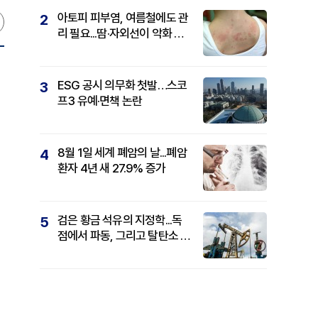
아토피 피부염, 여름철에도 관
2
리 필요...땀·자외선이 악화 요
인
ESG 공시 의무화 첫발…스코
3
프3 유예·면책 논란
8월 1일 세계 폐암의 날...폐암
4
환자 4년 새 27.9% 증가
검은 황금 석유의 지정학...독
5
점에서 파동, 그리고 탈탄소 패
권까지